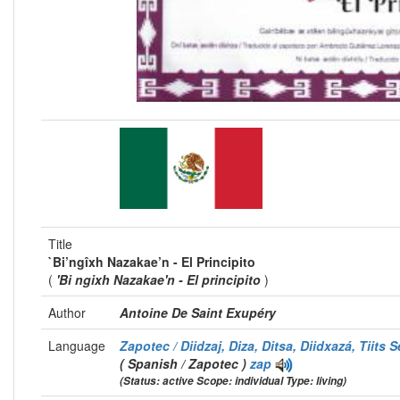
Title
`Bi’ngîxh Nazakae’n - El Principito
(
'Bi ngixh Nazakae'n - El principito
)
Author
Antoine De Saint Exupéry
Language
Zapotec / Diidzaj, Diza, Ditsa, Diidxazá, Tiits S
( Spanish / Zapotec )
zap
(Status: active Scope: individual Type: living)