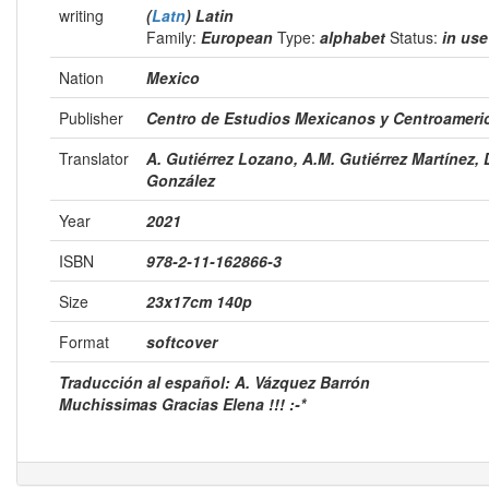
writing
(
Latn
) Latin
Family:
European
Type:
alphabet
Status:
in us
Nation
Mexico
Publisher
Centro de Estudios Mexicanos y Centroamer
Translator
A. Gutiérrez Lozano, A.M. Gutiérrez Martínez, 
González
Year
2021
ISBN
978-2-11-162866-3
Size
23x17cm 140p
Format
softcover
Traducción al español: A. Vázquez Barrón
Muchissimas Gracias Elena !!! :-*