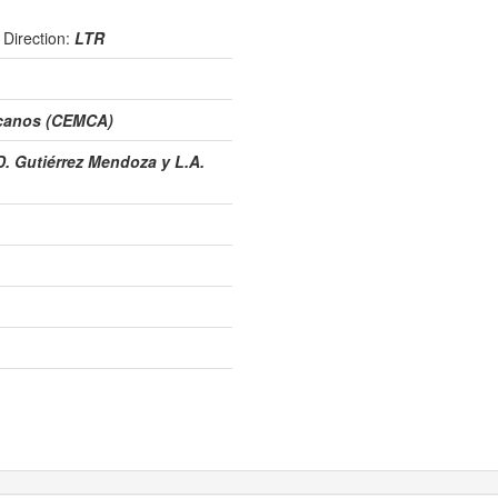
e
Direction:
LTR
icanos (CEMCA)
D. Gutiérrez Mendoza y L.A.