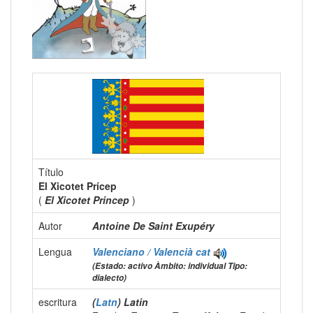
Título
El Xicotet Prícep
(
El Xicotet Princep
)
Autor
Antoine De Saint Exupéry
Lengua
Valenciano / Valencià
cat
(Estado: activo Àmbito: individual Tipo:
dialecto)
escritura
(
Latn
) Latin