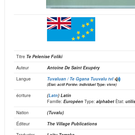
Titre
Te Pelenise Foliki
Auteur
Antoine De Saint Exupéry
Langue
Tuvaluan / Te Ggana Tuuvalu
tvl
(Ètat: actif Portèe: individuel Type: vivre)
écriture
(
Latn
) Latin
Famille:
Européen
Type:
alphabet
Ètat:
util
Nation
(Tuvalu)
Éditeur
The Village Publications
Traductor
Leitu Temaka