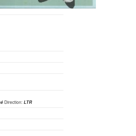
isé
Direction:
LTR