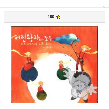
×
180