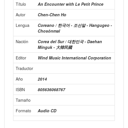
Título
An Encounter with Le Petit Prince
Autor
Chen-Chen Ho
Lengua
Coreano / 한국어 - 조선말 - Hangugeo -
Chosŏnmal
Nación
Corea del Sur / 대한민국 - Daehan
Minguk - 大韓民國
Editor
Wind Music International Corporation
Traductor
Año
2014
ISBN
805636068767
Tamaño
Formato
Audio CD