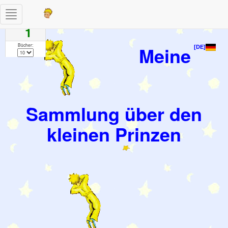
Toggle
Seiten
navigation
1
Bücher:
Meine
[DE]
Sammlung über den
kleinen Prinzen