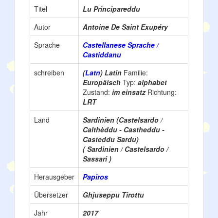
Titel
Lu Principareddu
Autor
Antoine De Saint Exupéry
Sprache
Castellanese Sprache /
Castiddanu
schreiben
(
Latn
) Latin
Familie:
Europäisch
Typ:
alphabet
Zustand:
im einsatz
Richtung:
LRT
Land
Sardinien (Castelsardo /
Calthèddu - Castheddu -
Casteddu Sardu)
( Sardinien / Castelsardo /
Sassari )
Herausgeber
Papiros
Übersetzer
Ghjuseppu Tirottu
Jahr
2017