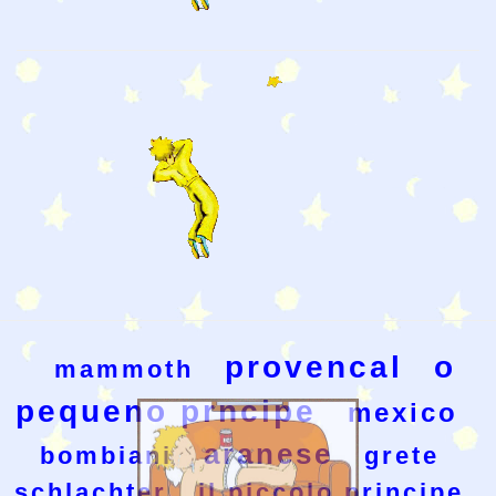
provencal
o
mammoth
pequeno prncipe
mexico
aranese
bombiani
grete
schlachter
il piccolo principe