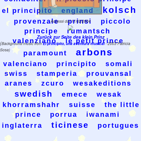
kolsch
el principito
england
provenzale
prinsi
piccolo
Accessi dal 11/02/2004
principe
rumantsch
Zurück zur Seite des klein Prinz
valenziano
le petit prince
(
Background music from
El principito, una aventura musical
- 2003 Patricia
arbons
Sosa)
paramount
valenciano
principito
somali
swiss
stamperia
prouvansal
aranes
zcuro
wesakeditions
swedish
emece
wesak
khorramshahr
suisse
the little
prince
porrua
iwanami
ticinese
inglaterra
portugues