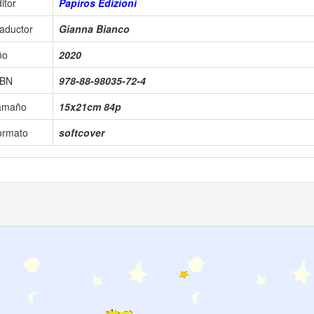
itor
Papiros Edizioni
aductor
Gianna Bianco
ño
2020
SBN
978-88-98035-72-4
amaño
15x21cm 84p
ormato
softcover