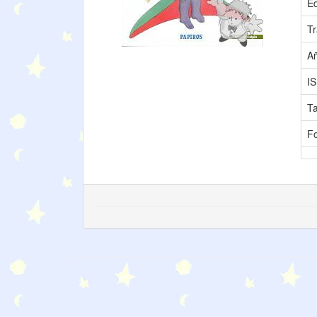
Ed
Tr
A
I
T
F