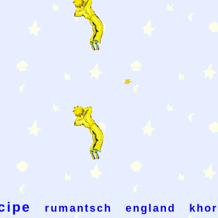
cipe
rumantsch
england
kho