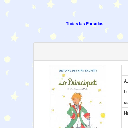
Todas las Portadas
Tí
Au
L
es
N