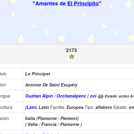
"Amantes de
El Principito
"
2173
tulo
Lo Principet
tor
Antoine De Saint Exupéry
engua
Ouzitan Alpin / Occitanalpenc
(
oci
Estado: activo Àm
critura
(
Latn
) Latin
Familia:
Europea
Tipo:
alfabeto
Estado:
en
ación
Italia (Piamonte / Piemont)
( Italia / Francia / Piamonte )