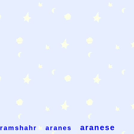
aranese
rramshahr
aranes