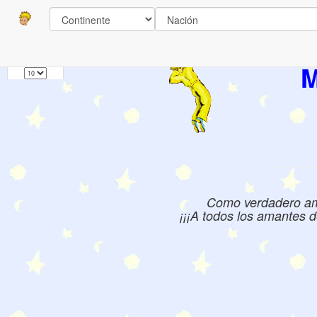
Paginas
1
Libros:
M
Como verdadero aman
¡¡¡A todos los amantes d