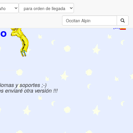
to
[ES]
iomas y soportes ;-)
 enviaré otra versión !!!