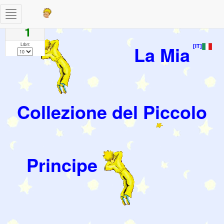
Toggle
Pagine
navigation
1
Libri:
La Mia
[IT]
Collezione del Piccolo
Principe