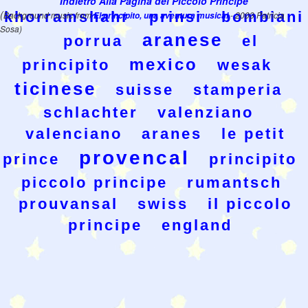
Indietro Alla Pagina del Piccolo Principe
(
khorramshahr
prinsi
bombiani
Background music from
El principito, una aventura musical
- 2003 Patricia
Sosa)
aranese
porrua
el
mexico
principito
wesak
ticinese
suisse
stamperia
schlachter
valenziano
valenciano
aranes
le petit
provencal
prince
principito
piccolo principe
rumantsch
prouvansal
swiss
il piccolo
principe
england