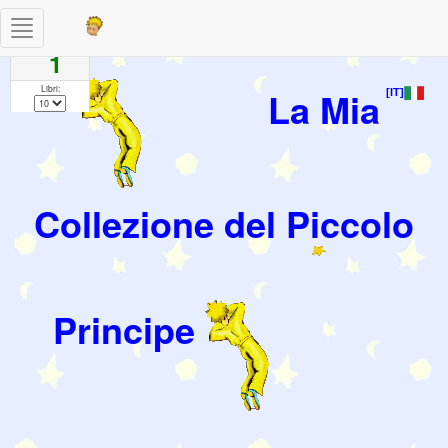
Toggle
Pagine
navigation
1
Libri:
La Mia
[IT]
Collezione del Piccolo
Principe