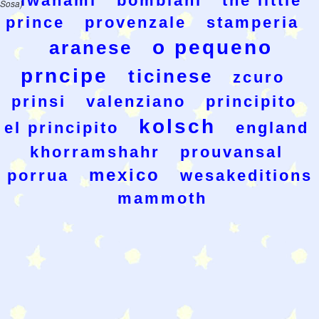
iwanami
bombiani
the little
Sosa)
prince
provenzale
stamperia
o pequeno
aranese
prncipe
ticinese
zcuro
prinsi
valenziano
principito
kolsch
el principito
england
khorramshahr
prouvansal
mexico
porrua
wesakeditions
mammoth