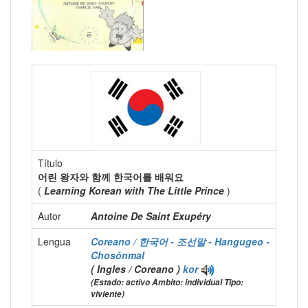
Título
어린 왕자와 함께 한국어를 배워요
(
Learning Korean with The Little Prince
)
Autor
Antoine De Saint Exupéry
Lengua
Coreano / 한국어 - 조선말 - Hangugeo -
Chosŏnmal
( Ingles / Coreano )
kor
(Estado: activo Àmbito: individual Tipo:
viviente)