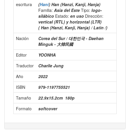
escritura
(
Hani
) Han (Hanzi, Kanji, Hanja)
Familia:
Asia del Este
Tipo:
logo-
silábico
Estado:
en uso
Direcciòn:
vertical (RTL) y horizontal (LTR)
( Han (Hanzi, Kanji, Hanja) / Latin /)
Nación
Corea del Sur / 대한민국 - Daehan
Minguk - 大韓民國
Editor
YOONHA
Traductor
Charile Jung
Año
2022
ISBN
979-1197755521
Tamaño
22.9x15.2cm ‎ 180p
Formato
softcover