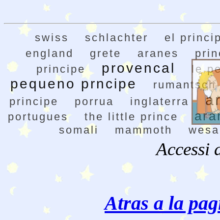
swiss
schlachter
el princi
england
grete
aranes
prin
provencal
principe
le pe
pequeno prncipe
rumantsch
a
principe
porrua
inglaterra
ara
portugues
the little prince
somali
mammoth
wesa
Accessi 
Atras a la pag