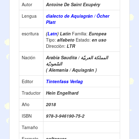
Autor
Antoine De Saint Exupéry
Lengua
dialecto de Aquisgrán / Öcher
Platt
escritura
(
Latn
) Latin
Familia:
Europea
Tipo:
alfabeto
Estado:
en uso
Direcciòn:
LTR
Nación
Arabia Saudita / المملكة العربيّة
السّعوديّة
( Alemania / Aquisgrán )
Editor
Tintenfass Verlag
Traductor
Hein Engelhard
Año
2018
ISBN
978-3-946190-75-2
Tamaño
Formato
softcover