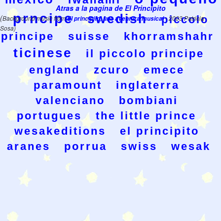
Atras a la pagina de El Principito
prncipe
swedish
(
piccolo
Background music from
El principito, una aventura musical
- 2003 Patricia
Sosa)
principe
suisse
khorramshahr
ticinese
il piccolo principe
england
zcuro
emece
paramount
inglaterra
valenciano
bombiani
portugues
the little prince
wesakeditions
el principito
aranes
porrua
swiss
wesak