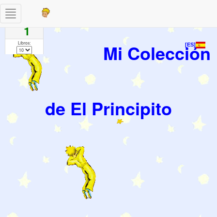
Toggle
Paginas
navigation
1
Libros:
Mi Colección
[ES]
de El Principito