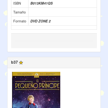
ISBN
B013KM41QS
Tamaño
Formato
DVD ZONE 2
b37