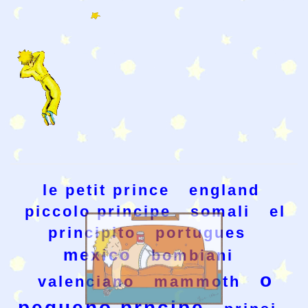
le petit prince
england
piccolo principe
somali
el
principito
portugues
mexico
bombiani
o
valenciano
mammoth
pequeno prncipe