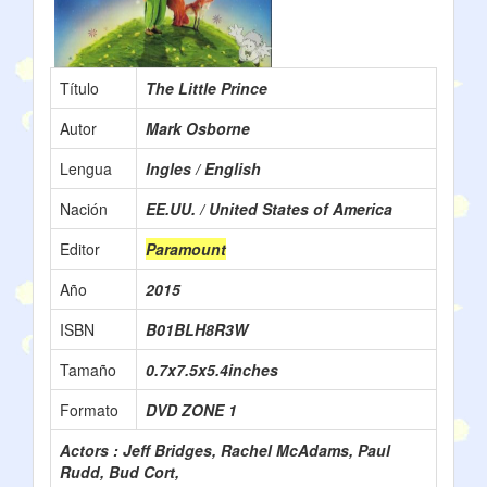
Título
The Little Prince
Autor
Mark Osborne
Lengua
Ingles / English
Nación
EE.UU. / United States of America
Editor
Paramount
Año
2015
ISBN
B01BLH8R3W
Tamaño
0.7x7.5x5.4inches
Formato
DVD ZONE 1
Actors : Jeff Bridges, Rachel McAdams, Paul
Rudd, Bud Cort,