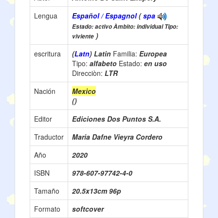
Lengua
Español / Espagnol
(
spa
Estado: activo Àmbito: individual Tipo:
)
viviente
escritura
(
Latn
) Latin
Familia:
Europea
Tipo:
alfabeto
Estado:
en uso
Direcciòn:
LTR
Nación
Mexico
()
Editor
Ediciones Dos Puntos S.A.
Traductor
Maria Dafne Vieyra Cordero
Año
2020
ISBN
978-607-97742-4-0
Tamaño
20.5x13cm 96p
Formato
softcover