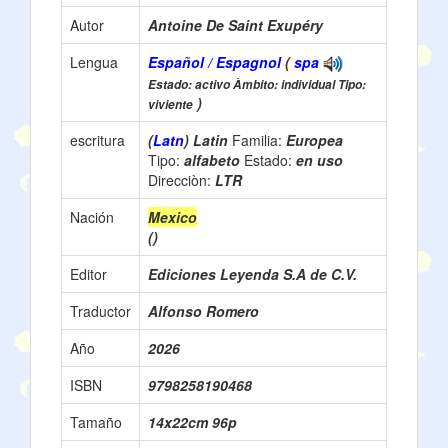
Autor
Antoine De Saint Exupéry
Lengua
Español / Espagnol
(
spa
Estado: activo Àmbito: individual Tipo:
)
viviente
escritura
(
Latn
) Latin
Familia:
Europea
Tipo:
alfabeto
Estado:
en uso
Direcciòn:
LTR
Nación
Mexico
()
Editor
Ediciones Leyenda S.A de C.V.
Traductor
Alfonso Romero
Año
2026
ISBN
9798258190468
Tamaño
14x22cm 96p