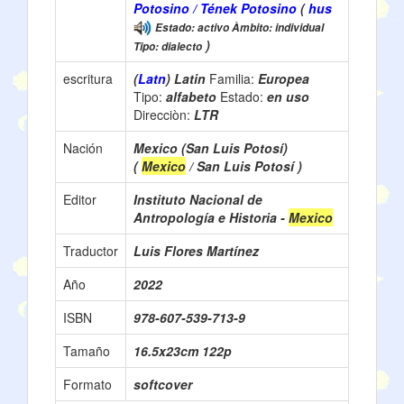
Potosino / Tének Potosino
(
hus
Estado: activo Àmbito: individual
)
Tipo: dialecto
escritura
(
Latn
) Latin
Familia:
Europea
Tipo:
alfabeto
Estado:
en uso
Direcciòn:
LTR
Nación
Mexico (San Luis Potosí)
(
Mexico
/ San Luis Potosí )
Editor
Instituto Nacional de
Antropología e Historia -
Mexico
Traductor
Luis Flores Martínez
Año
2022
ISBN
978-607-539-713-9
Tamaño
16.5x23cm 122p
Formato
softcover