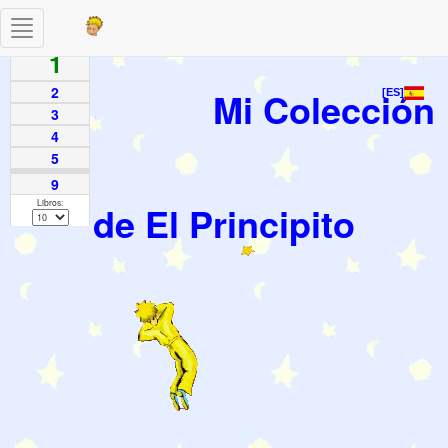
Toggle
Paginas
navigation
1
2
Mi Colección
[ES]
3
4
5
9
Libros:
de El Principito