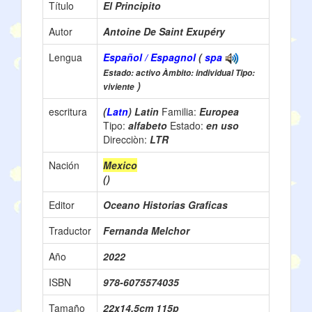
Título
El Principito
Autor
Antoine De Saint Exupéry
Lengua
Español / Espagnol
(
spa
Estado: activo Àmbito: individual Tipo:
)
viviente
escritura
(
Latn
) Latin
Familia:
Europea
Tipo:
alfabeto
Estado:
en uso
Direcciòn:
LTR
Nación
Mexico
()
Editor
Oceano Historias Graficas
Traductor
Fernanda Melchor
Año
2022
ISBN
978-6075574035
Tamaño
22x14.5cm 115p