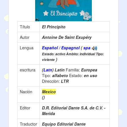
Título
El Principito
Autor
Antoine De Saint Exupéry
Lengua
Español / Espagnol
(
spa
Estado: activo Àmbito: individual Tipo:
)
viviente
escritura
(
Latn
) Latin
Familia:
Europea
Tipo:
alfabeto
Estado:
en uso
Direcciòn:
LTR
Nación
Mexico
()
Editor
D.R. Editorial Dante S.A. de C.V. -
Merida
Traductor
Equipo Editorial Dante