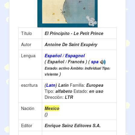
Título
El Principito - Le Petit Prince
Autor
Antoine De Saint Exupéry
Lengua
Español / Espagnol
( Español / Francés ) (
spa
Estado: activo Àmbito: individual Tipo:
)
viviente
escritura
(
Latn
) Latin
Familia:
Europea
Tipo:
alfabeto
Estado:
en uso
Direcciòn:
LTR
Nación
Mexico
()
Editor
Enrique Sainz Editores S.A.