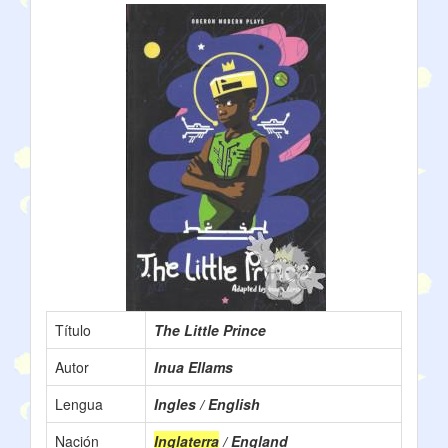
Título
The Little Prince
Autor
Inua Ellams
Lengua
Ingles / English
Nación
Inglaterra
/ England