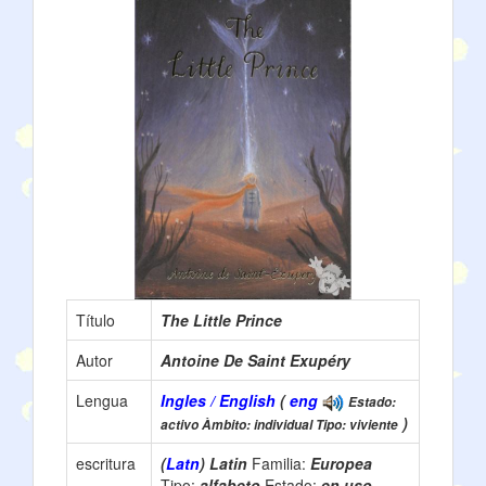
Título
The Little Prince
Autor
Antoine De Saint Exupéry
Lengua
Ingles / English
(
eng
Estado:
)
activo Àmbito: individual Tipo: viviente
escritura
(
Latn
) Latin
Familia:
Europea
Tipo:
alfabeto
Estado:
en uso