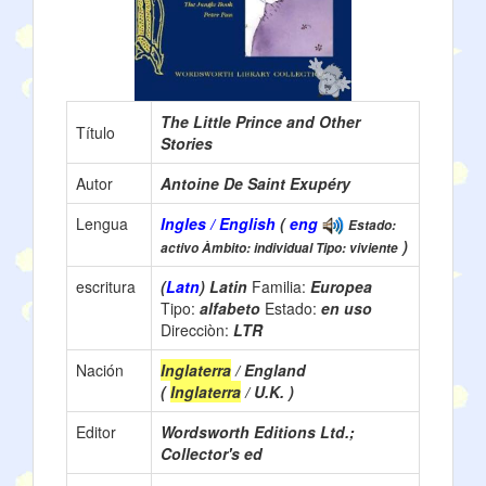
The Little Prince and Other
Título
Stories
Autor
Antoine De Saint Exupéry
Lengua
Ingles / English
(
eng
Estado:
)
activo Àmbito: individual Tipo: viviente
escritura
(
Latn
) Latin
Familia:
Europea
Tipo:
alfabeto
Estado:
en uso
Direcciòn:
LTR
Nación
Inglaterra
/ England
(
Inglaterra
/ U.K. )
Editor
Wordsworth Editions Ltd.;
Collector's ed