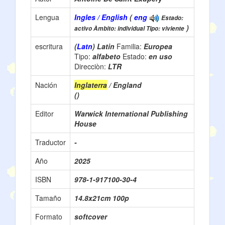
Lengua
Ingles / English
(
eng
Estado:
)
activo Àmbito: individual Tipo: viviente
escritura
(
Latn
) Latin
Familia:
Europea
Tipo:
alfabeto
Estado:
en uso
Direcciòn:
LTR
Nación
Inglaterra
/ England
()
Editor
Warwick International Publishing
House
Traductor
-
Año
2025
ISBN
978-1-917100-30-4
Tamaño
14.8x21cm 100p
Formato
softcover