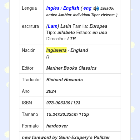
Lengua
Ingles / English
(
eng
Estado:
)
activo Àmbito: individual Tipo: viviente
escritura
(
Latn
) Latin
Familia:
Europea
Tipo:
alfabeto
Estado:
en uso
Direcciòn:
LTR
Nación
Inglaterra
/ England
()
Editor
Mariner Books Classics
Traductor
Richard Howards
Año
2024
ISBN
978-0063391123
Tamaño
15.24x20.32cm 112p
Formato
hardcover
new foreword by Saint-Exupery’s Pulitzer