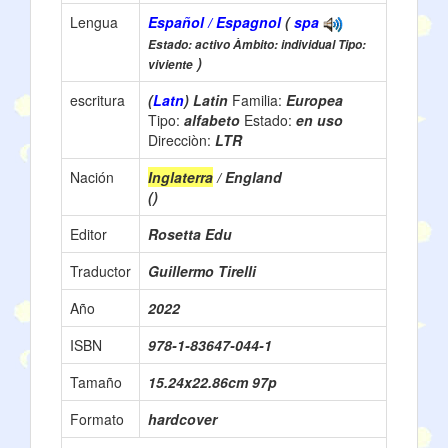
Lengua
Español / Espagnol
(
spa
Estado: activo Àmbito: individual Tipo:
)
viviente
escritura
(
Latn
) Latin
Familia:
Europea
Tipo:
alfabeto
Estado:
en uso
Direcciòn:
LTR
Nación
Inglaterra
/ England
()
Editor
Rosetta Edu
Traductor
Guillermo Tirelli
Año
2022
ISBN
978-1-83647-044-1
Tamaño
15.24x22.86cm 97p
Formato
hardcover