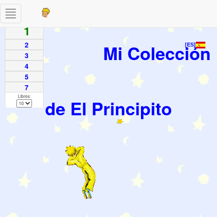
Toggle
Paginas
navigation
1
2
Mi Colección
[ES]
3
4
5
7
Libros:
de El Principito