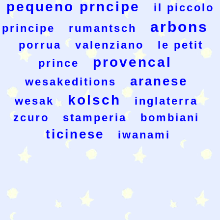
pequeno prncipe
il piccolo
arbons
principe
rumantsch
porrua
valenziano
le petit
provencal
prince
aranese
wesakeditions
kolsch
wesak
inglaterra
zcuro
stamperia
bombiani
ticinese
iwanami