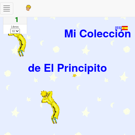
Toggle
Paginas
navigation
1
Libros:
Mi Colección
[ES]
de El Principito