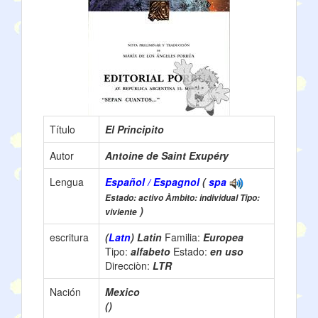
Título
El Principito
Autor
Antoine de Saint Exupéry
Lengua
Español / Espagnol
(
spa
Estado: activo Àmbito: individual Tipo:
)
viviente
escritura
(
Latn
) Latin
Familia:
Europea
Tipo:
alfabeto
Estado:
en uso
Direcciòn:
LTR
Nación
Mexico
()