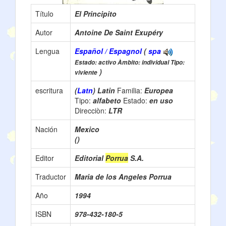
Título
El Principito
Autor
Antoine De Saint Exupéry
Lengua
Español / Espagnol
(
spa
Estado: activo Àmbito: individual Tipo:
)
viviente
escritura
(
Latn
) Latin
Familia:
Europea
Tipo:
alfabeto
Estado:
en uso
Direcciòn:
LTR
Nación
Mexico
()
Editor
Editorial
Porrua
S.A.
Traductor
Maria de los Angeles Porrua
Año
1994
ISBN
978-432-180-5