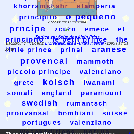
khorramshahr
stamperia
o pequeno
principito
Accessi dal 11/02/2004
prncipe
zcuro
emece
el
Zurück zur Seite des klein Prinz
principito
le petit prince
the
(
Background music from
El principito, una aventura musical
- 2003 Patricia
aranese
little prince
prinsi
Sosa)
provencal
mammoth
piccolo principe
valenciano
kolsch
grete
iwanami
somali
england
paramount
swedish
rumantsch
prouvansal
bombiani
suisse
portugues
valenziano
wesakeditions
porrua
x
This site uses cookies.
This site uses technical and analytical