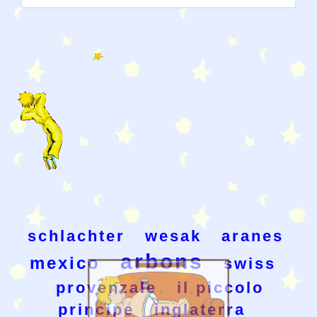
schlachter
wesak
aranes
arbons
mexico
swiss
provenzale
il piccolo
principe
inglaterra