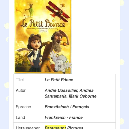
Titel
Le Petit Prince
Autor
André Dussollier, Andrea
Santamaria, Mark Osborne
Sprache
Französisch / Français
Land
Frankreich / France
Herausgeber
Paramount
Pictures