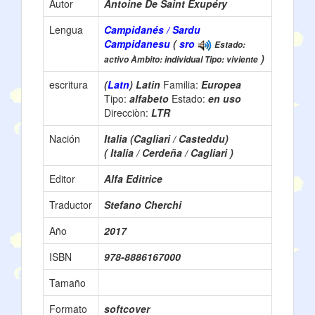
Autor
Antoine De Saint Exupéry
Lengua
Campidanés / Sardu
Campidanesu
(
sro
Estado:
)
activo Àmbito: individual Tipo: viviente
escritura
(
Latn
) Latin
Familia:
Europea
Tipo:
alfabeto
Estado:
en uso
Direcciòn:
LTR
Nación
Italia (Cagliari / Casteddu)
( Italia / Cerdeña / Cagliari )
Editor
Alfa Editrice
Traductor
Stefano Cherchi
Año
2017
ISBN
978-8886167000
Tamaño
Formato
softcover