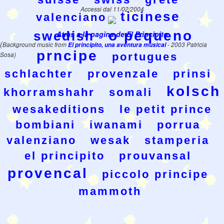
Accessi dal 11/02/2004
ticinese
valenciano
o pequeno
swedish
Atras a la pagina de El Principito
(
Background music from
El principito, una aventura musical
- 2003 Patricia
prncipe
Sosa)
portugues
schlachter
provenzale
prinsi
kolsch
khorramshahr
somali
wesakeditions
le petit prince
bombiani
iwanami
porrua
valenziano
wesak
stamperia
el principito
prouvansal
provencal
piccolo principe
mammoth