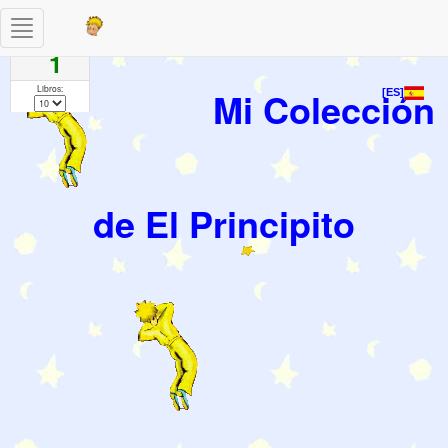
Toggle
Paginas
navigation
1
Libros:
Mi Colección
[ES]
de El Principito