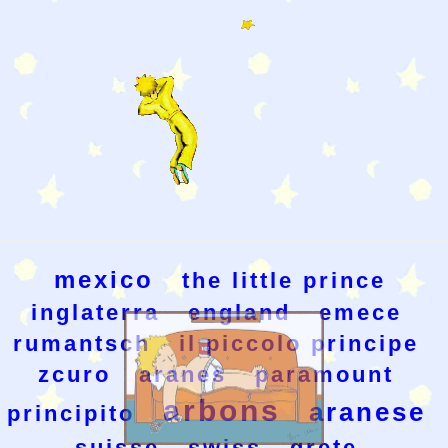
mexico
the little prince
inglaterra
england
emece
rumantsch
il piccolo principe
zcuro
aranes
paramount
arbons
aranese
principito
suisse
swiss
grete