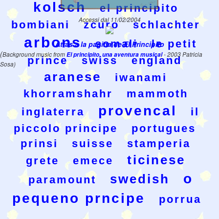
kolsch
el principito
Accessi dal 11/02/2004
bombiani
zcuro
schlachter
arbons
somali
le petit
Atras a la pagina de El Principito
(
Background music from
El principito, una aventura musical
- 2003 Patricia
prince
swiss
england
Sosa)
aranese
iwanami
khorramshahr
mammoth
provencal
inglaterra
il
piccolo principe
portugues
prinsi
suisse
stamperia
ticinese
grete
emece
o
swedish
paramount
pequeno prncipe
porrua