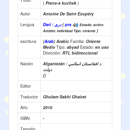
Título
(
Prens-e kuchek
)
Autor
Antoine De Saint Exupéry
Lengua
Darí / دری
(
prs
Estado: activo
)
Àmbito: individual Tipo: viviente
escritura
(
Arab
) Arabic
Familia:
Oriente
Medio
Tipo:
abyad
Estado:
en uso
Direcciòn:
RTL bidireccional
Nación
Afganistán / د افغانستان اسلامي
دولت
()
Editor
Traductor
Ghulam Sakhi Ghairat
Año
2010
ISBN
-
Tamaño