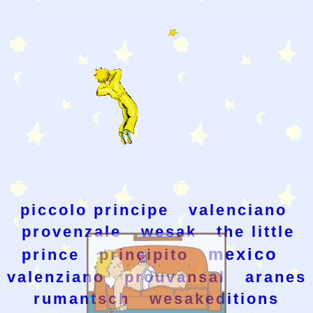
piccolo principe
valenciano
provenzale
wesak
the little
mexico
prince
principito
valenziano
prouvansal
aranes
rumantsch
wesakeditions