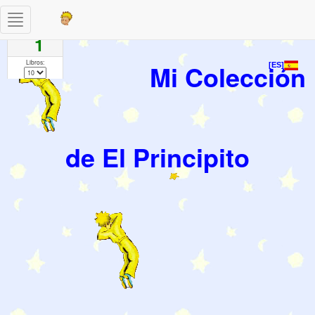
Toggle
Paginas
navigation
1
Libros:
Mi Colección
[ES]
de El Principito