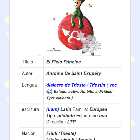
Título
El Picio Principe
Autor
Antoine De Saint Exupéry
Lengua
dialecto de Trieste / Triestin
(
vec
Estado: activo Àmbito: individual
)
Tipo: dialecto
escritura
(
Latn
) Latin
Familia:
Europea
Tipo:
alfabeto
Estado:
en uso
Direcciòn:
LTR
Nación
Friuli (Trieste)
( Italia / Friuli / Trieste )