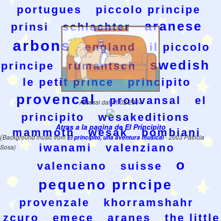
portugues
piccolo principe
aranese
prinsi
schlachter
arbons
england
il piccolo
swedish
principe
rumantsch
le petit prince
principito
provencal
prouvansal
el
Accessi dal 11/02/2004
principito
wesakeditions
Atras a la pagina de El Principito
mammoth
wesak
bombiani
(
Background music from
El principito, una aventura musical
- 2003 Patricia
iwanami
valenziano
Sosa)
o
valenciano
suisse
pequeno prncipe
provenzale
khorramshahr
zcuro
emece
aranes
the little