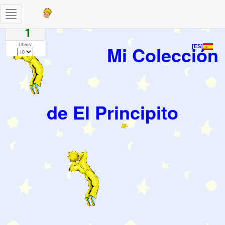
Toggle
Paginas
navigation
1
Libros:
Mi Colección
[ES]
de El Principito