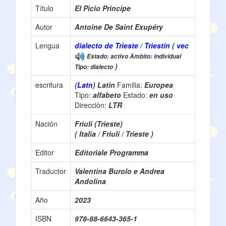
Título
El Picio Principe
Autor
Antoine De Saint Exupéry
Lengua
dialecto de Trieste / Triestin
(
vec
Estado: activo Àmbito: individual
)
Tipo: dialecto
escritura
(
Latn
) Latin
Familia:
Europea
Tipo:
alfabeto
Estado:
en uso
Direcciòn:
LTR
Nación
Friuli (Trieste)
( Italia / Friuli / Trieste )
Editor
Editoriale Programma
Traductor
Valentina Burolo e Andrea
Andolina
Año
2023
ISBN
978-88-6643-365-1