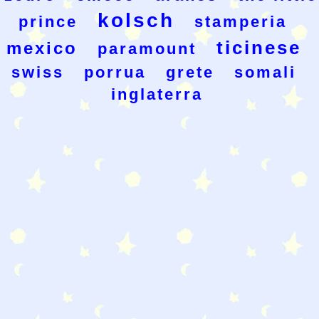
kolsch
prince
stamperia
ticinese
mexico
paramount
swiss
porrua
grete
somali
inglaterra