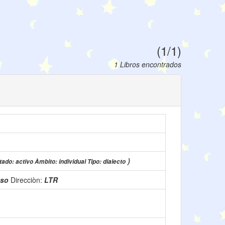
(1/1)
1 Libros encontrados
)
tado: activo Àmbito: individual Tipo: dialecto
uso
Direcciòn:
LTR