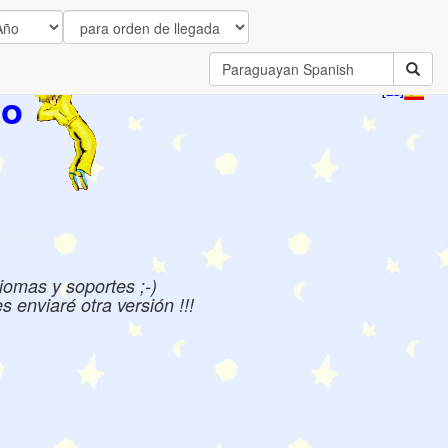
to
[ES]
iomas y soportes ;-)
 enviaré otra versión !!!