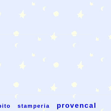
provencal
pito
stamperia