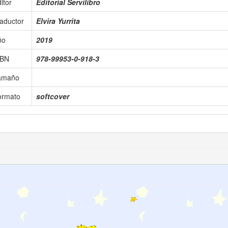
itor
Editorial Servilibro
aductor
Elvira Yurrita
ño
2019
SBN
978-99953-0-918-3
amaño
ormato
softcover