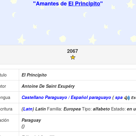
"Amantes de
El Principito
"
2067
tulo
El Principito
tor
Antoine De Saint Exupéry
engua
Castellano Paraguayo / Español paraguayo
(
spa
Es
critura
(
Latn
) Latin
Familia:
Europea
Tipo:
alfabeto
Estado:
en 
ación
Paraguay
()