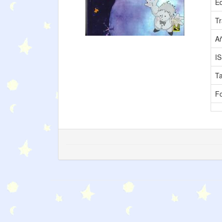
Ed
Tr
A
I
T
F