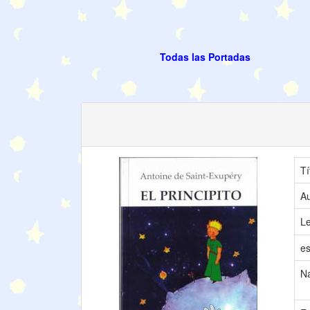
Todas las Portadas
Tí
Au
L
es
N