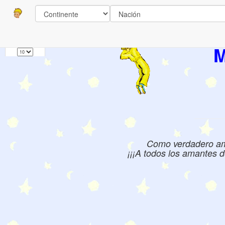
Paginas
1
Libros:
M
Como verdadero aman
¡¡¡A todos los amantes d