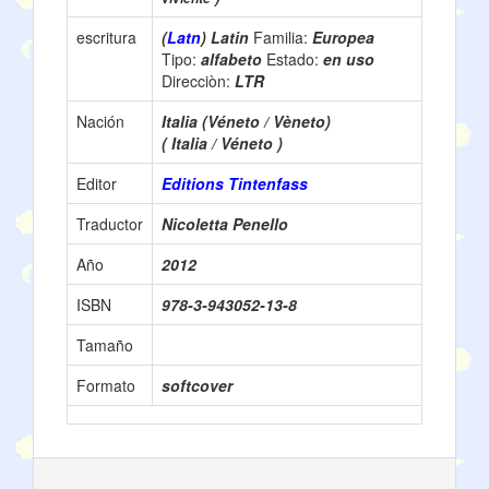
escritura
(
Latn
) Latin
Familia:
Europea
Tipo:
alfabeto
Estado:
en uso
Direcciòn:
LTR
Nación
Italia (Véneto / Vèneto)
( Italia / Véneto )
Editor
Editions Tintenfass
Traductor
Nicoletta Penello
Año
2012
ISBN
978-3-943052-13-8
Tamaño
Formato
softcover