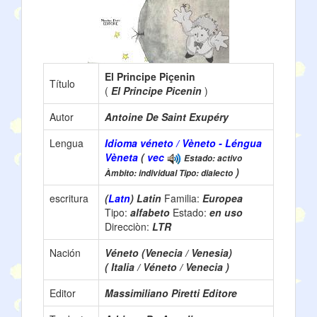
El Principe Piçenin
Título
(
El Principe Picenin
)
Autor
Antoine De Saint Exupéry
Lengua
Idioma véneto / Vèneto - Léngua
Vèneta
(
vec
Estado: activo
)
Àmbito: individual Tipo: dialecto
escritura
(
Latn
) Latin
Familia:
Europea
Tipo:
alfabeto
Estado:
en uso
Direcciòn:
LTR
Nación
Véneto (Venecia / Venesia)
( Italia / Véneto / Venecia )
Editor
Massimiliano Piretti Editore