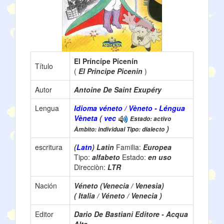
El Príncípe Pícenín
Título
(
El Principe Picenin
)
Autor
Antoine De Saint Exupéry
Lengua
Idioma véneto / Vèneto - Léngua
Vèneta
(
vec
Estado: activo
)
Àmbito: individual Tipo: dialecto
escritura
(
Latn
) Latin
Familia:
Europea
Tipo:
alfabeto
Estado:
en uso
Direcciòn:
LTR
Nación
Véneto (Venecia / Venesia)
( Italia / Véneto / Venecia )
Editor
Dario De Bastiani Editore - Acqua