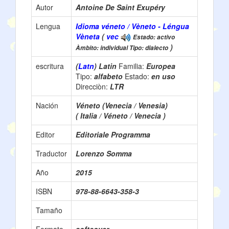
Autor
Antoine De Saint Exupéry
Lengua
Idioma véneto / Vèneto - Léngua
Vèneta
(
vec
Estado: activo
)
Àmbito: individual Tipo: dialecto
escritura
(
Latn
) Latin
Familia:
Europea
Tipo:
alfabeto
Estado:
en uso
Direcciòn:
LTR
Nación
Véneto (Venecia / Venesia)
( Italia / Véneto / Venecia )
Editor
Editoriale Programma
Traductor
Lorenzo Somma
Año
2015
ISBN
978-88-6643-358-3
Tamaño