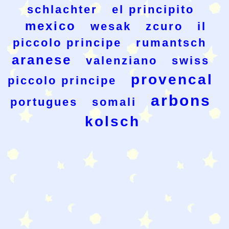
schlachter
el principito
mexico
wesak
zcuro
il
piccolo principe
rumantsch
aranese
valenziano
swiss
provencal
piccolo principe
arbons
portugues
somali
kolsch