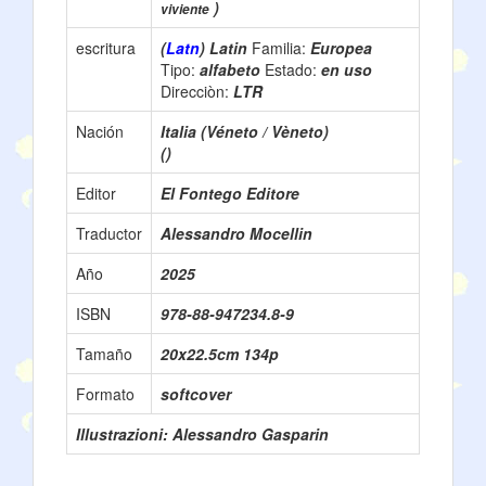
)
viviente
escritura
(
Latn
) Latin
Familia:
Europea
Tipo:
alfabeto
Estado:
en uso
Direcciòn:
LTR
Nación
Italia (Véneto / Vèneto)
()
Editor
El Fontego Editore
Traductor
Alessandro Mocellin
Año
2025
ISBN
978-88-947234.8-9
Tamaño
20x22.5cm 134p
Formato
softcover
Illustrazioni: Alessandro Gasparin