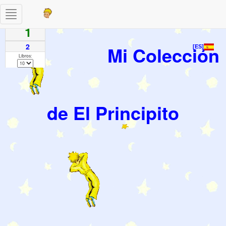
Toggle
Paginas
navigation
1
2
Mi Colección
[ES]
Libros:
de El Principito