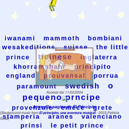
iwanami
mammoth
bombiani
wesakeditions
suisse
the little
ticinese
prince
inglaterra
khorramshahr
principito
england
prouvansal
porrua
o
swedish
paramount
Accessi dal 11/02/2004
pequeno prncipe
Atras a la pagina de El Principito
provenzale
emece
grete
(
Background music from
El principito, una aventura musical
- 2003 Patricia
stamperia
aranes
valenciano
Sosa)
prinsi
le petit prince