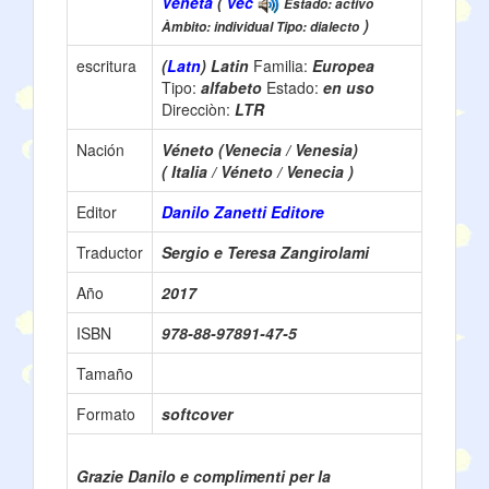
Vèneta
(
vec
Estado: activo
)
Àmbito: individual Tipo: dialecto
escritura
(
Latn
) Latin
Familia:
Europea
Tipo:
alfabeto
Estado:
en uso
Direcciòn:
LTR
Nación
Véneto (Venecia / Venesia)
( Italia / Véneto / Venecia )
Editor
Danilo Zanetti Editore
Traductor
Sergio e Teresa Zangirolami
Año
2017
ISBN
978-88-97891-47-5
Tamaño
Formato
softcover
Grazie Danilo e complimenti per la