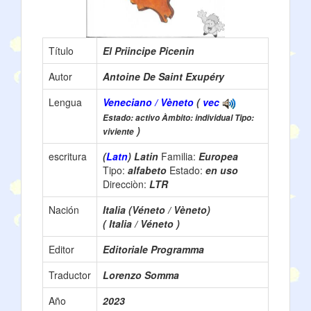
Título
El Priincipe Picenin
Autor
Antoine De Saint Exupéry
Lengua
Veneciano / Vèneto
(
vec
Estado: activo Àmbito: individual Tipo:
)
viviente
escritura
(
Latn
) Latin
Familia:
Europea
Tipo:
alfabeto
Estado:
en uso
Direcciòn:
LTR
Nación
Italia (Véneto / Vèneto)
( Italia / Véneto )
Editor
Editoriale Programma
Traductor
Lorenzo Somma
Año
2023