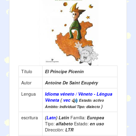
Título
El Principe Picenin
Autor
Antoine De Saint Exupéry
Lengua
Idioma véneto / Vèneto - Léngua
Vèneta
(
vec
Estado: activo
)
Àmbito: individual Tipo: dialecto
escritura
(
Latn
) Latin
Familia:
Europea
Tipo:
alfabeto
Estado:
en uso
Direcciòn:
LTR