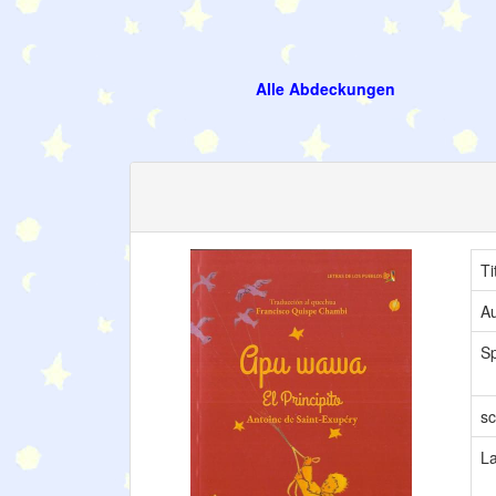
Alle Abdeckungen
Ti
Au
S
sc
L