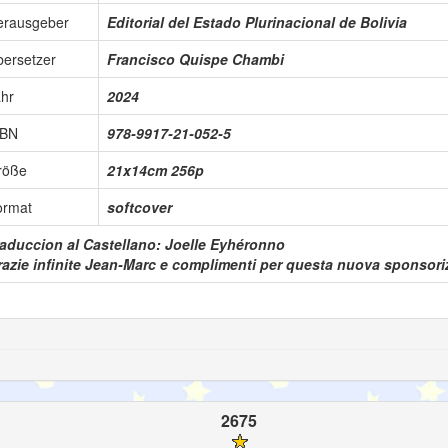
erausgeber
Editorial del Estado Plurinacional de Bolivia
ersetzer
Francisco Quispe Chambi
hr
2024
SBN
978-9917-21-052-5
röße
21x14cm 256p
ormat
softcover
raduccion al Castellano: Joelle Eyhéronno
azie infinite Jean-Marc e complimenti per questa nuova sponsorizz
2675