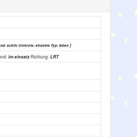
)
nd: acktiv Umkreis: einzelne Typ: leben
and:
im einsatz
Richtung:
LRT