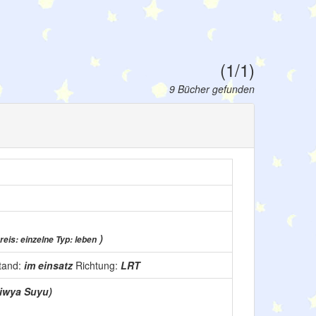
(1/1)
9 Bücher gefunden
)
eis: einzelne Typ: leben
tand:
im einsatz
Richtung:
LRT
uliwya Suyu)