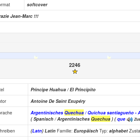
ormat
softcover
azie Jean-Marc !!!
2246
tel
Principe Huahua / El Principito
tor
Antoine De Saint Exupéry
prache
Argentinisches
Quechua
/ Quichua santiagueño - 
( Spanisch / Argentinisches
Quechua
) (
que
Zus
hreiben
(
Latn
) Latin
Familie:
Europäisch
Typ:
alphabet
Zust