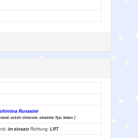
Arhintina Runasimi
)
tand: acktiv Umkreis: einzelne Typ: leben
and:
im einsatz
Richtung:
LRT