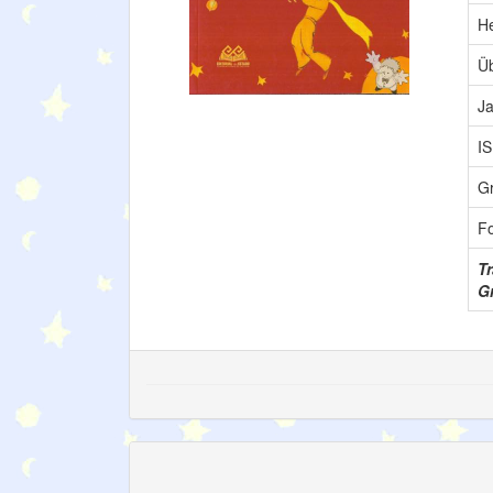
H
Üb
Ja
I
G
F
T
Gr