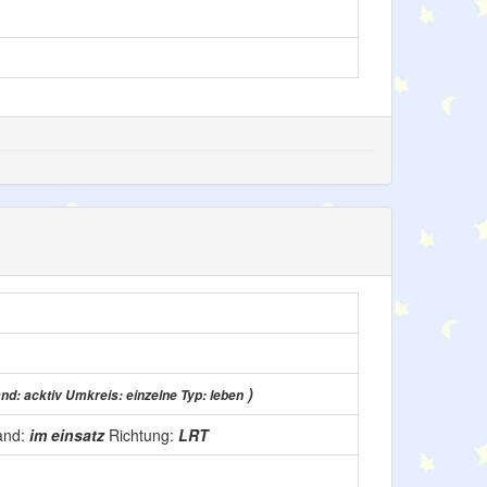
)
nd: acktiv Umkreis: einzelne Typ: leben
and:
im einsatz
Richtung:
LRT