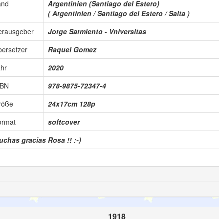
and
Argentinien (Santiago del Estero)
( Argentinien / Santiago del Estero / Salta )
erausgeber
Jorge Sarmiento - Vniversitas
ersetzer
Raquel Gomez
hr
2020
SBN
978-9875-72347-4
röße
24x17cm 128p
ormat
softcover
chas gracias Rosa !! :-)
1918