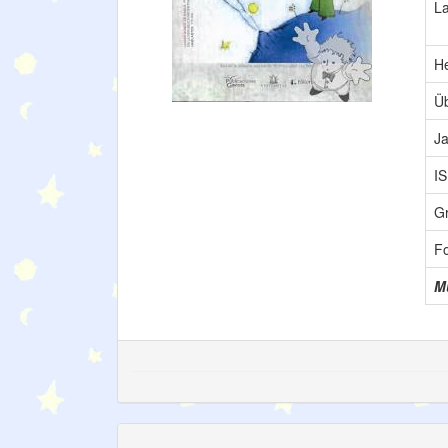
L
H
Üb
Ja
I
G
F
Mu