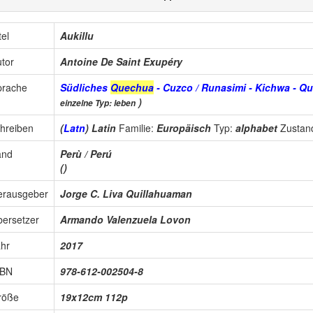
tel
Aukillu
tor
Antoine De Saint Exupéry
prache
Südliches
Quechua
- Cuzco / Runasimi - Kichwa - Q
)
einzelne Typ: leben
hreiben
(
Latn
) Latin
Familie:
Europäisch
Typ:
alphabet
Zustan
and
Perù / Perú
()
erausgeber
Jorge C. Liva Quillahuaman
ersetzer
Armando Valenzuela Lovon
hr
2017
SBN
978-612-002504-8
röße
19x12cm 112p