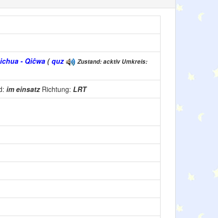
uichua - Qiĉwa
(
quz
Zustand: acktiv Umkreis:
d:
im einsatz
Richtung:
LRT