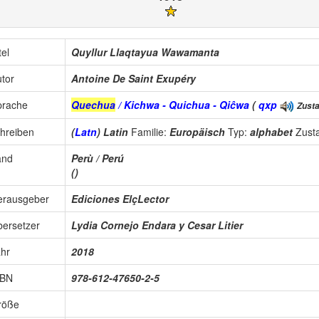
tel
Quyllur Llaqtayua Wawamanta
tor
Antoine De Saint Exupéry
prache
Quechua
/ Kichwa - Quichua - Qiĉwa
(
qxp
Zusta
hreiben
(
Latn
) Latin
Familie:
Europäisch
Typ:
alphabet
Zust
and
Perù / Perú
()
erausgeber
Ediciones ElçLector
ersetzer
Lydia Cornejo Endara y Cesar Litier
hr
2018
SBN
978-612-47650-2-5
röße