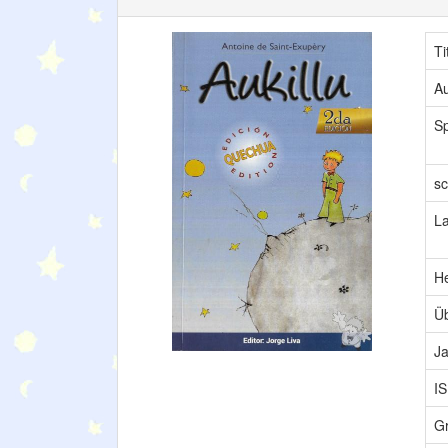
Ti
Au
S
sc
L
H
Üb
Ja
I
G