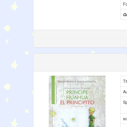
F
Gr
Ti
Au
S
sc