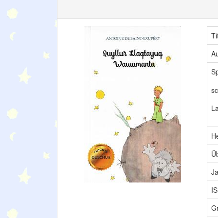
Ti
Au
S
sc
L
H
Üb
Ja
I
G