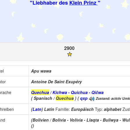
"Liebhaber des
Klein Prinz
"
2900
tel
Apu wawa
tor
Antoine De Saint Exupéry
prache
Quechua
/ Kichwa - Quichua - Qiĉwa
( Spanisch /
Quechua
) (
qxp
Zustand: acktiv Umkr
hreiben
(
Latn
) Latin
Familie:
Europäisch
Typ:
alphabet
Zus
and
(Bolivien / Bolivia - Volívia - Llaqta - Buliwya - W
()