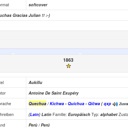
ormat
softcover
chas Gracias Julian !! :-)
1863
tel
Aukillu
tor
Antoine De Saint Exupéry
prache
Quechua
/ Kichwa - Quichua - Qiĉwa
(
qxp
Zusta
hreiben
(
Latn
) Latin
Familie:
Europäisch
Typ:
alphabet
Zust
and
Perù / Perú