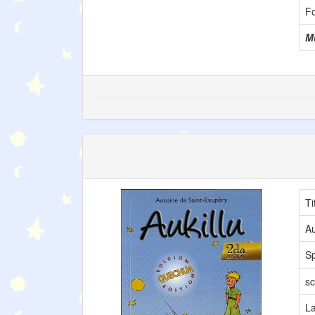
F
Mu
Ti
Au
S
sc
L