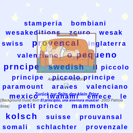
stamperia
bombiani
wesakeditions
zcuro
wesak
provencal
swiss
inglaterra
o pequeno
valenziano
prncipe
swedish
il piccolo
principe
piccolo principe
Accessi dal 11/02/2004
paramount
aranes
valenciano
Zurück zur Seite des klein Prinz
mexico
iwanami
emece
le
(
Background music from
El principito, una aventura musical
- 2003 Patricia
petit prince
mammoth
Sosa)
kolsch
suisse
prouvansal
somali
schlachter
provenzale