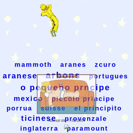
mammoth
aranes
zcuro
arbons
aranese
portugues
o pequeno prncipe
mexico
piccolo principe
porrua
suisse
el principito
ticinese
provenzale
Accessi dal 11/02/2004
inglaterra
paramount