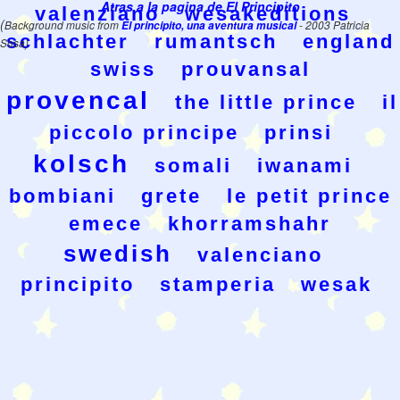
Atras a la pagina de El Principito
valenziano
wesakeditions
(
Background music from
El principito, una aventura musical
- 2003 Patricia
schlachter
rumantsch
england
Sosa)
swiss
prouvansal
provencal
the little prince
il
piccolo principe
prinsi
kolsch
somali
iwanami
bombiani
grete
le petit prince
emece
khorramshahr
swedish
valenciano
principito
stamperia
wesak