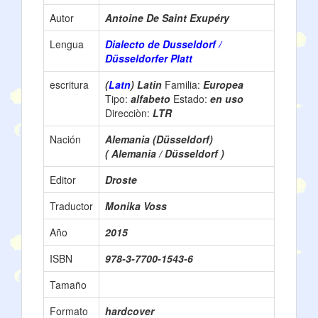
Autor
Antoine De Saint Exupéry
Lengua
Dialecto de Dusseldorf /
Düsseldorfer Platt
escritura
(
Latn
) Latin
Familia:
Europea
Tipo:
alfabeto
Estado:
en uso
Direcciòn:
LTR
Nación
Alemania (Düsseldorf)
( Alemania / Düsseldorf )
Editor
Droste
Traductor
Monika Voss
Año
2015
ISBN
978-3-7700-1543-6
Tamaño
Formato
hardcover