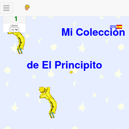
Toggle
Paginas
navigation
1
Libros:
Mi Colección
[ES]
de El Principito