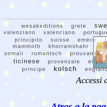
swe
wesakeditions
grete
valenziano
valenciano
portugu
principito
suisse
emece
mammoth
khorramshahr
ing
somali
rumantsch
prouvansal
ticinese
provenzale
el pri
kolsch
principe
englan
Accessi 
Atras a la pag