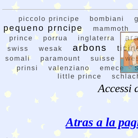
piccolo principe
bombiani
pequeno prncipe
mammoth
ar
prince
porrua
inglaterra
arbons
tici
swiss
wesak
somali
paramount
suisse
wes
prinsi
valenziano
emece
little prince
schlac
Accessi 
Atras a la pag