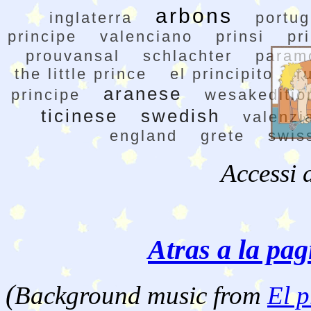
arbons
inglaterra
portu
principe
valenciano
prinsi
pr
prouvansal
schlachter
param
the little prince
el principito
r
aranese
principe
wesakeditio
ticinese
swedish
valenzi
england
grete
swis
Accessi 
Atras a la pag
(
Background music from
El p