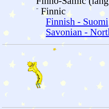
Finno-Samic (lang
Finnic
Finnish - Suomi
Savonian - North