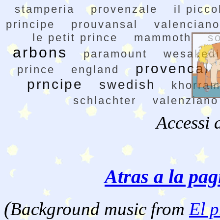
stamperia
provenzale
il picco
principe
prouvansal
valenciano
le petit prince
mammoth
s
arbons
paramount
wesakedi
provencal
prince
england
prncipe
swedish
khorram
schlachter
valenziano
Accessi 
Atras a la pag
(
Background music from
El p