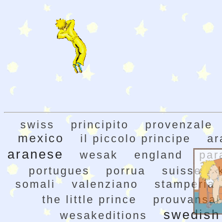
swiss
principito
provenzale
mexico
il piccolo principe
ar
aranese
wesak
england
par
portugues
porrua
suisse
somali
valenziano
stamperia
the little prince
prouvansal
swedish
wesakeditions