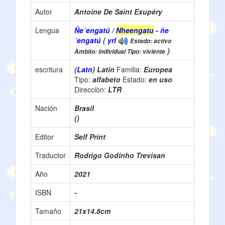
Autor
Antoine De Saint Exupéry
Lengua
Ñe´engatú /
Nheengatu
- ñe
´engatú
(
yrl
Estado: activo
)
Àmbito: individual Tipo: viviente
escritura
(
Latn
) Latin
Familia:
Europea
Tipo:
alfabeto
Estado:
en uso
Direcciòn:
LTR
Nación
Brasil
()
Editor
Self Print
Traductor
Rodrigo Godinho Trevisan
Año
2021
ISBN
-
Tamaño
21x14.8cm