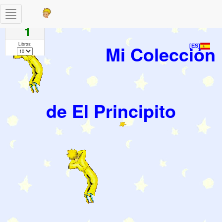
Toggle
Paginas
navigation
1
Libros:
Mi Colección
[ES]
de El Principito