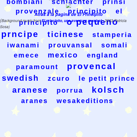
bombiani
schlachter
prinsi
provenzale
principito
el
Atras a la pagina de El Principito
(
o pequeno
Background music from
El principito, una aventura musical
- 2003 Patricia
principito
Sosa)
prncipe
ticinese
stamperia
iwanami
prouvansal
somali
mexico
emece
england
provencal
paramount
swedish
zcuro
le petit prince
kolsch
aranese
porrua
aranes
wesakeditions