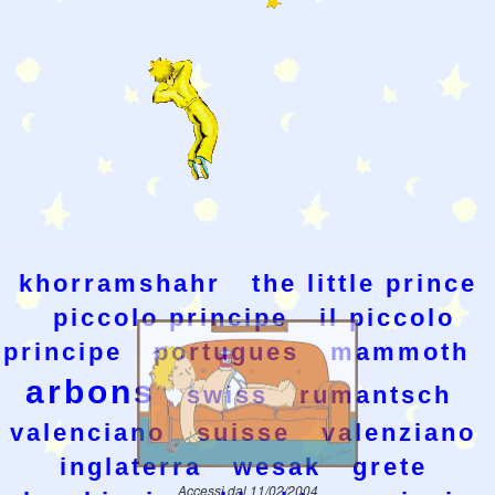
khorramshahr
the little prince
piccolo principe
il piccolo
principe
portugues
mammoth
arbons
swiss
rumantsch
valenciano
suisse
valenziano
inglaterra
wesak
grete
Accessi dal 11/02/2004