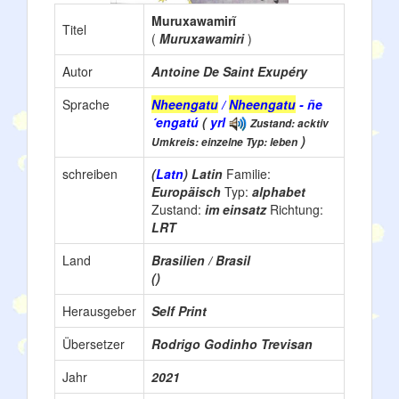
Muruxawamirĩ
Titel
(
Muruxawamiri
)
Autor
Antoine De Saint Exupéry
Sprache
Nheengatu
/
Nheengatu
- ñe
´engatú
(
yrl
Zustand: acktiv
)
Umkreis: einzelne Typ: leben
schreiben
(
Latn
) Latin
Familie:
Europäisch
Typ:
alphabet
Zustand:
im einsatz
Richtung:
LRT
Land
Brasilien / Brasil
()
Herausgeber
Self Print
Übersetzer
Rodrigo Godinho Trevisan
Jahr
2021