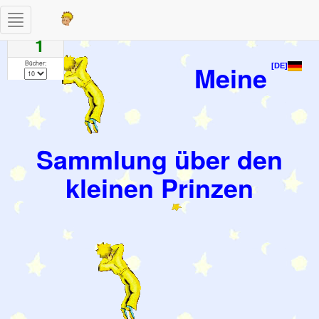
Toggle
Seiten
navigation
1
Bücher:
Meine
[DE]
Sammlung über den
kleinen Prinzen