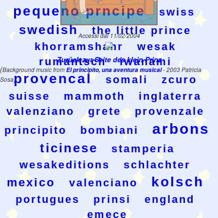
pequeno prncipe
swiss
swedish
the little prince
Accessi dal 11/02/2004
khorramshahr
wesak
Zurück zur Seite des klein Prinz
rumantsch
iwanami
(
Background music from
El principito, una aventura musical
- 2003 Patricia
provencal
somali
zcuro
Sosa)
suisse
mammoth
inglaterra
valenziano
grete
provenzale
arbons
principito
bombiani
ticinese
stamperia
wesakeditions
schlachter
kolsch
mexico
valenciano
portugues
prinsi
england
emece