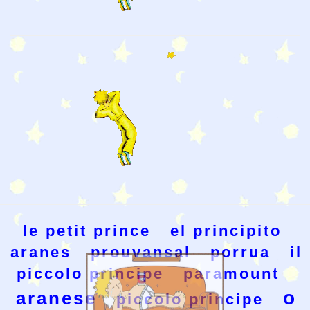
le petit prince
el principito
aranes
prouvansal
porrua
il
piccolo principe
paramount
o
aranese
piccolo principe