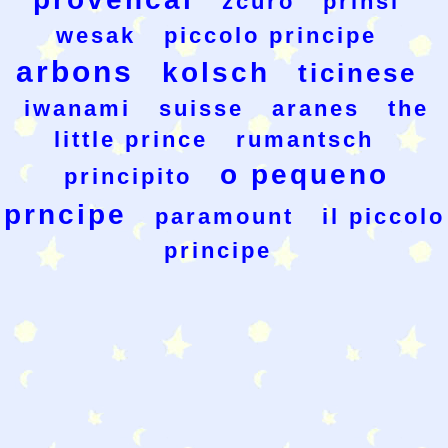
zcuro
prinsi
wesak
piccolo principe
arbons
kolsch
ticinese
iwanami
suisse
aranes
the
little prince
rumantsch
o pequeno
principito
prncipe
paramount
il piccolo
principe