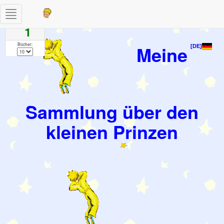
Toggle
Seiten
navigation
1
Bücher:
Meine
[DE]
Sammlung über den
kleinen Prinzen