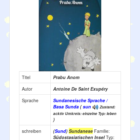
Titel
Prabu Anom
Autor
Antoine De Saint Exupéry
Sprache
Sundanesische Sprache /
Basa Sunda
(
sun
Zustand:
acktiv Umkreis: einzelne Typ: leben
)
schreiben
(
Sund
)
Sundanese
Familie:
Südostasiatischen Insel
Typ: