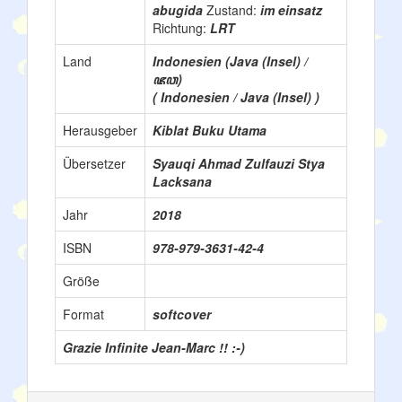
abugida
Zustand:
im einsatz
Richtung:
LRT
Land
Indonesien (Java (Insel) /
ꦗꦮ)
( Indonesien / Java (Insel) )
Herausgeber
Kiblat Buku Utama
Übersetzer
Syauqi Ahmad Zulfauzi Stya
Lacksana
Jahr
2018
ISBN
978-979-3631-42-4
Größe
Format
softcover
Grazie Infinite Jean-Marc !! :-)