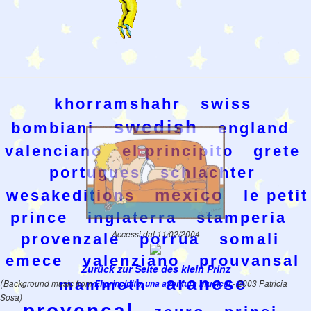
khorramshahr
swiss
swedish
bombiani
england
valenciano
el principito
grete
portugues
schlachter
mexico
wesakeditions
le petit
prince
inglaterra
stamperia
Accessi dal 11/02/2004
provenzale
porrua
somali
emece
valenziano
prouvansal
Zurück zur Seite des klein Prinz
aranese
(
mammoth
Background music from
El principito, una aventura musical
- 2003 Patricia
Sosa)
provencal