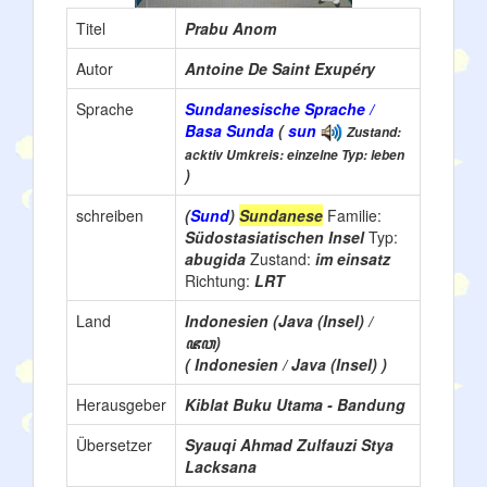
Titel
Prabu Anom
Autor
Antoine De Saint Exupéry
Sprache
Sundanesische Sprache /
Basa Sunda
(
sun
Zustand:
acktiv Umkreis: einzelne Typ: leben
)
schreiben
(
Sund
)
Sundanese
Familie:
Südostasiatischen Insel
Typ:
abugida
Zustand:
im einsatz
Richtung:
LRT
Land
Indonesien (Java (Insel) /
ꦗꦮ)
( Indonesien / Java (Insel) )
Herausgeber
Kiblat Buku Utama - Bandung
Übersetzer
Syauqi Ahmad Zulfauzi Stya
Lacksana