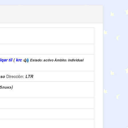
ar til
(
krc
Estado: activo Àmbito: individual
uso
Direcciòn:
LTR
бликэ)