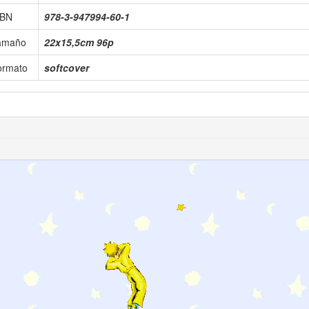
SBN
978-3-947994-60-1
amaño
22x15,5cm 96p
ormato
softcover