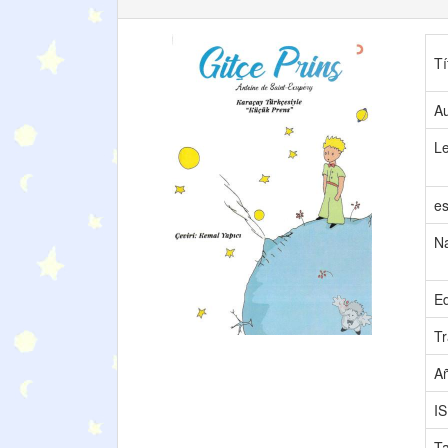
Tí
Au
L
es
N
Ed
Tr
A
I
T