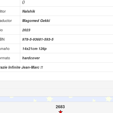
()
itor
Nalshik
aductor
Magomed Gekki
ño
2023
SBN
978-5-93681-593-5
amaño
14x21cm 126p
ormato
hardcover
azie Infinite Jean-Marc !!
2683