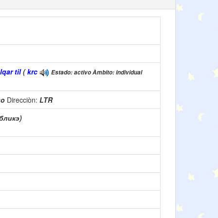
ar til
(
krc
Estado: activo Àmbito: individual
so
Direcciòn:
LTR
бликэ)