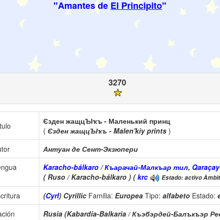
"Amantes de
El Principito
"
3270
Єзден жащцЪІҡъ - Маленький принц
tulo
(
Єзден жащцЪІҡъ - Malen'kiy prints
)
tor
Антуан де Сент-Экзюпери
engua
Karacho-bálkaro / Къарачай-Малкъар тил, Qaraçay-
( Ruso / Karacho-bálkaro ) (
krc
Estado: activo Àmbito
critura
(
Cyrl
) Cyrillic
Familia:
Europea
Tipo:
alfabeto
Estado:
ación
Rusia (Kabardia-Balkaria / Къэбэрдей-Балъкъэр Р