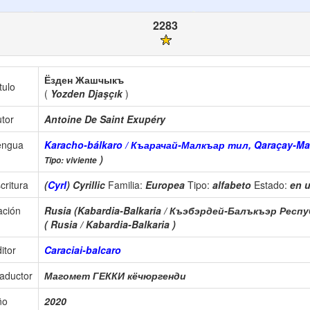
2283
Ёзден Жашчыкъ
tulo
(
Yozden Djaşçık
)
tor
Antoine De Saint Exupéry
engua
Karacho-bálkaro / Къарачай-Малкъар тил, Qaraçay-Malq
)
Tipo: viviente
critura
(
Cyrl
) Cyrillic
Familia:
Europea
Tipo:
alfabeto
Estado:
en 
ación
Rusia (Kabardia-Balkaria / Къэбэрдей-Балъкъэр Респу
( Rusia / Kabardia-Balkaria )
itor
Caraciai-balcaro
aductor
Магомет ГЕККИ кёчюргенди
ño
2020