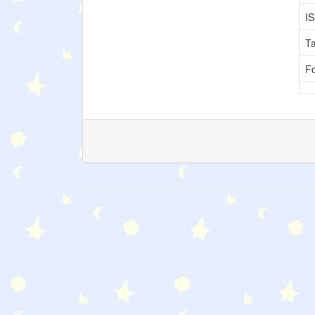
I
T
F