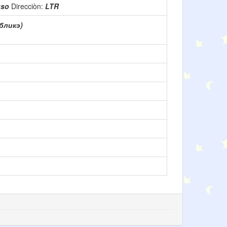
uso
Direcciòn:
LTR
бликэ)