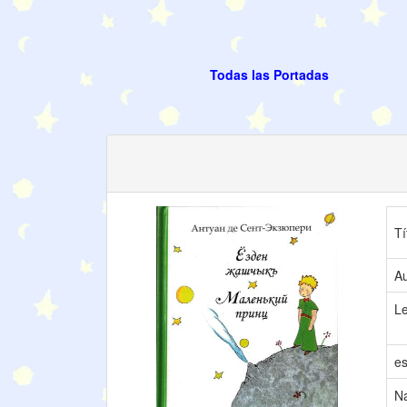
Todas las Portadas
Tí
Au
L
es
N