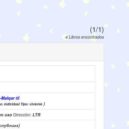
(1/1)
4 Libros encontrados
Malqar til
)
: individual Tipo: viviente
en uso
Direcciòn:
LTR
еспубликэ)