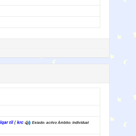
ar til
(
krc
Estado: activo Àmbito: individual