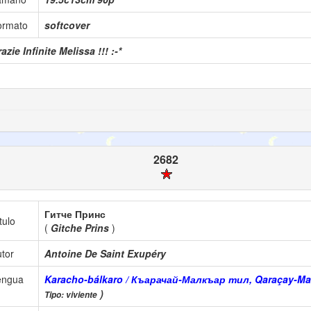
ormato
softcover
azie Infinite Melissa !!! :-*
2682
Гитче Принс
tulo
(
Gitche Prins
)
tor
Antoine De Saint Exupéry
engua
Karacho-bálkaro / Къарачай-Малкъар тил, Qaraçay-Malq
)
Tipo: viviente