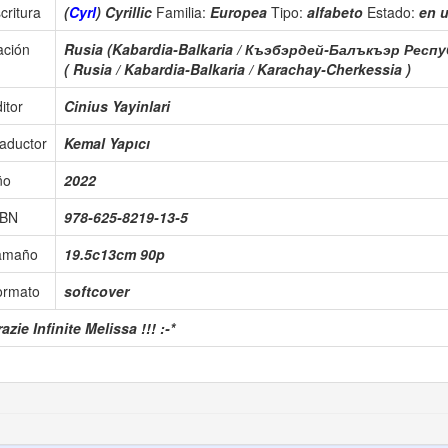
critura
(
Cyrl
) Cyrillic
Familia:
Europea
Tipo:
alfabeto
Estado:
en 
ación
Rusia (Kabardia-Balkaria / Къэбэрдей-Балъкъэр Респу
( Rusia / Kabardia-Balkaria / Karachay-Cherkessia )
itor
Cinius Yayinlari
aductor
Kemal Yapıcı
ño
2022
SBN
978-625-8219-13-5
amaño
19.5c13cm 90p
ormato
softcover
azie Infinite Melissa !!! :-*