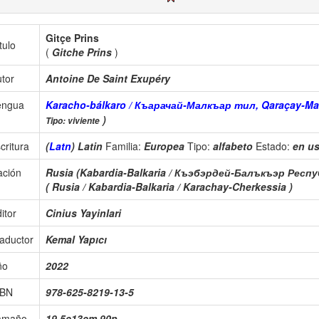
Gitçe Prins
tulo
(
Gitche Prins
)
tor
Antoine De Saint Exupéry
engua
Karacho-bálkaro / Къарачай-Малкъар тил, Qaraçay-Malq
)
Tipo: viviente
critura
(
Latn
) Latin
Familia:
Europea
Tipo:
alfabeto
Estado:
en u
ación
Rusia (Kabardia-Balkaria / Къэбэрдей-Балъкъэр Респу
( Rusia / Kabardia-Balkaria / Karachay-Cherkessia )
itor
Cinius Yayinlari
aductor
Kemal Yapıcı
ño
2022
SBN
978-625-8219-13-5
amaño
19.5c13cm 90p