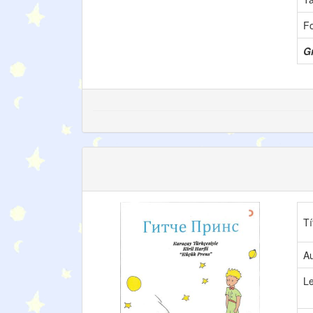
F
Gr
Tí
Au
L