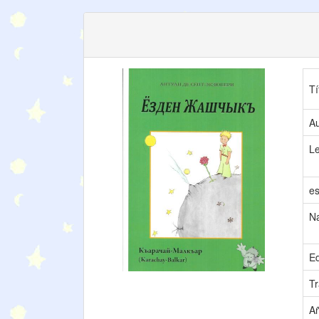
Tí
Au
L
es
N
Ed
Tr
A