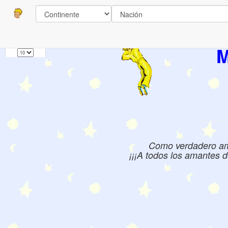
Paginas
1
Libros:
M
Como verdadero aman
¡¡¡A todos los amantes d