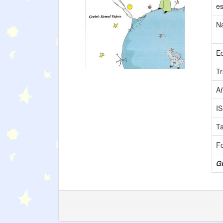
es
N
Ed
Tr
A
I
T
F
Gr