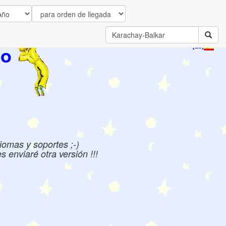
to
[ES]
iomas y soportes ;-)
 enviaré otra versión !!!