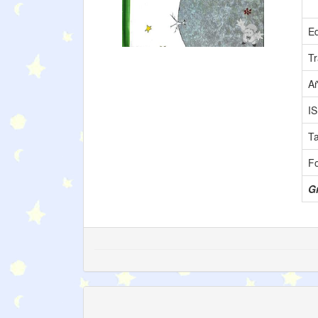
Ed
Tr
A
I
T
F
Gr