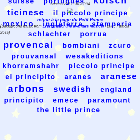
kolsch
suisse
portugues
Accessi dal 11/02/2004
ticinese
il piccolo principe
retour à la page du Petit Prince
mexico
inglaterra
stamperia
(
Background music from
El principito, una aventura musical
- 2003 Patricia
Sosa)
schlachter
porrua
provencal
bombiani
zcuro
prouvansal
wesakeditions
khorramshahr
piccolo principe
aranese
el principito
aranes
arbons
swedish
england
principito
emece
paramount
the little prince