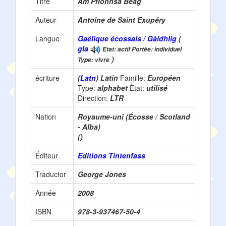
Titre
Am Prionnsa Beag
Auteur
Antoine de Saint Exupéry
Langue
Gaélique écossais / Gàidhlig
(
gla
Ètat: actif Portèe: individuel
)
Type: vivre
écriture
(
Latn
) Latin
Famille:
Européen
Type:
alphabet
Ètat:
utilisé
Direction:
LTR
Nation
Royaume-uni (Écosse / Scotland
- Alba)
()
Éditeur
Editions Tintenfass
Traductor
George Jones
Année
2008
ISBN
978-3-937467-50-4