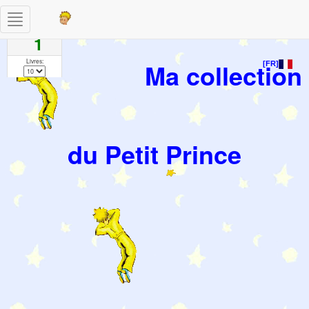
Toggle
Pages
navigation
1
Livres:
Ma collection
[FR]
du Petit Prince