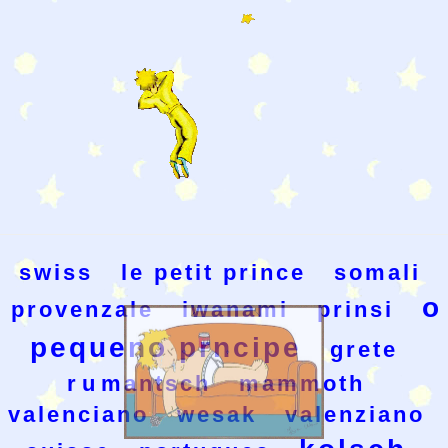
swiss
le petit prince
somali
o
provenzale
iwanami
prinsi
pequeno prncipe
grete
rumantsch
mammoth
valenciano
wesak
valenziano