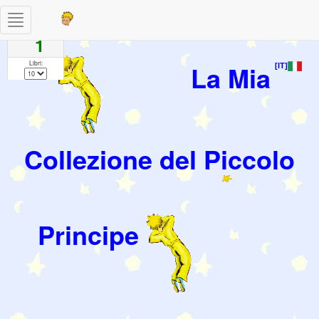
Toggle
Pagine
navigation
1
Libri:
La Mia
[IT]
Collezione del Piccolo
Principe