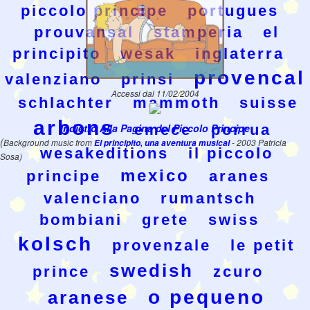
piccolo principe
portugues
prouvansal
stamperia
el
principito
wesak
inglaterra
provencal
valenziano
prinsi
Accessi dal 11/02/2004
schlachter
mammoth
suisse
arbons
Indietro Alla Pagina del Piccolo Principe
emece
porrua
(
Background music from
El principito, una aventura musical
- 2003 Patricia
wesakeditions
il piccolo
Sosa)
mexico
principe
aranes
valenciano
rumantsch
bombiani
grete
swiss
kolsch
provenzale
le petit
swedish
prince
zcuro
o pequeno
aranese