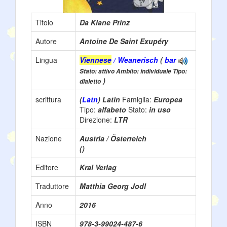
Titolo
Da Klane Prinz
Autore
Antoine De Saint Exupéry
Lingua
Viennese
/ Weanerisch
(
bar
Stato: attivo Ambito: individuale Tipo:
)
dialetto
scrittura
(
Latn
) Latin
Famiglia:
Europea
Tipo:
alfabeto
Stato:
in uso
Direzione:
LTR
Nazione
Austria / Österreich
()
Editore
Kral Verlag
Traduttore
Matthia Georg Jodl
Anno
2016
ISBN
978-3-99024-487-6