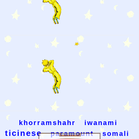
khorramshahr
iwanami
ticinese
paramount
somali