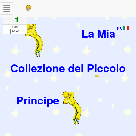
Toggle
Pagine
navigation
1
Libri:
La Mia
[IT]
Collezione del Piccolo
Principe