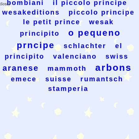
bombiani
il piccolo principe
Sosa)
wesakeditions
piccolo principe
le petit prince
wesak
o pequeno
principito
prncipe
schlachter
el
principito
valenciano
swiss
arbons
aranese
mammoth
emece
suisse
rumantsch
stamperia