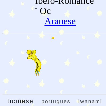
Ibero-Romance
Oc
Aranese
ticinese
portugues
iwanami