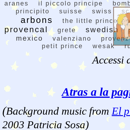
aranes
il piccolo principe
bomb
principito
suisse
swiss
sc
arbons
the little prince
provencal
swedish
grete
mexico
valenziano
provenz
petit prince
wesak
r
Accessi 
Atras a la pag
(
Background music from
El p
2003 Patricia Sosa)