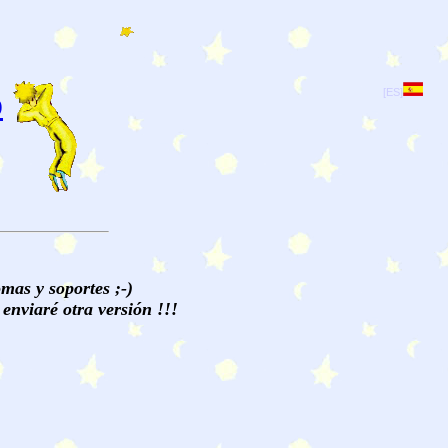
o
[ES]
mas y soportes ;-)
enviaré otra versión !!!