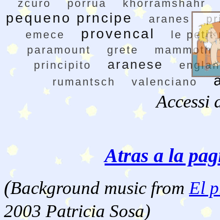
zcuro
porrua
khorramshahr
pequeno prncipe
aranes
pr
provencal
emece
le petit
paramount
grete
mammoth
aranese
principito
engla
rumantsch
valenciano
Accessi 
Atras a la pag
(
Background music from
El p
2003 Patricia Sosa)