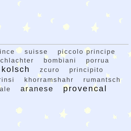
rince
suisse
piccolo principe
chlachter
bombiani
porrua
kolsch
zcuro
principito
rinsi
khorramshahr
rumantsch
provencal
aranese
ale