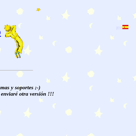
o
[ES]
mas y soportes ;-)
enviaré otra versión !!!