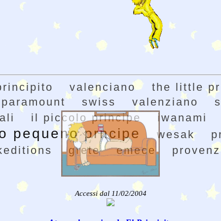
principito
valenciano
the little p
paramount
swiss
valenziano
s
ali
il piccolo principe
iwanami
o pequeno prncipe
wesak
p
editions
grete
emece
provenz
Accessi dal 11/02/2004