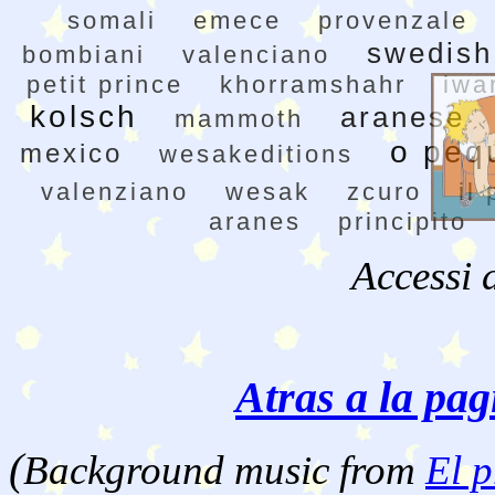
somali
emece
provenzale
swedish
bombiani
valenciano
petit prince
khorramshahr
iwa
kolsch
aranese
mammoth
o peq
mexico
wesakeditions
valenziano
wesak
zcuro
il
aranes
principito
Accessi 
Atras a la pag
(
Background music from
El p