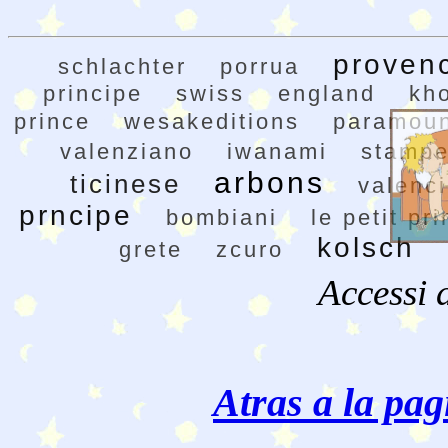
proven
schlachter
porrua
principe
swiss
england
kh
prince
wesakeditions
paramou
valenziano
iwanami
stampe
arbons
ticinese
valenc
prncipe
bombiani
le petit pr
kolsch
grete
zcuro
Accessi 
Atras a la pag