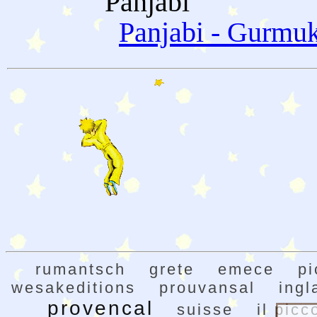
Panjabi
Panjabi - Gurmuk
rumantsch
grete
emece
pi
wesakeditions
prouvansal
ingl
provencal
suisse
il picc