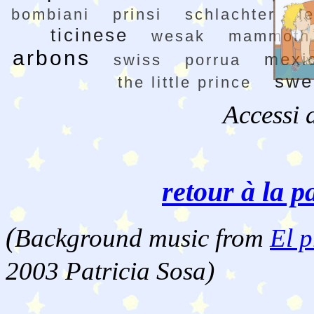
bombiani
prinsi
schlachter
l
ticinese
wesak
mammoth
arbons
mexi
swiss
porrua
swe
the little prince
Accessi 
retour à la p
(
Background music from
El p
2003 Patricia Sosa)