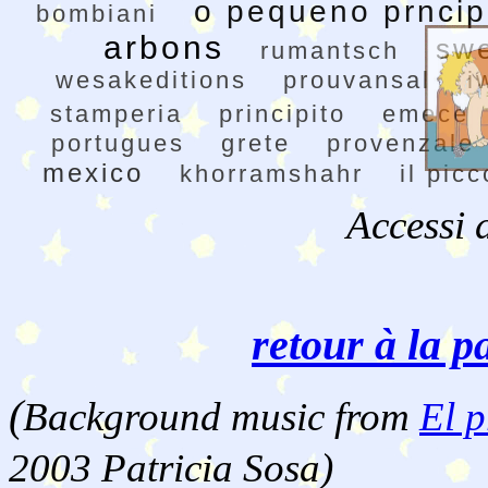
o pequeno prnci
bombiani
arbons
sw
rumantsch
wesakeditions
prouvansal
i
stamperia
principito
emece
portugues
grete
provenzale
mexico
khorramshahr
il pic
Accessi 
retour à la p
(
Background music from
El p
2003 Patricia Sosa)