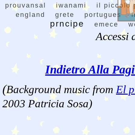
prouvansal
iwanami
il piccolo
england
grete
portugues
prncipe
emece
w
Accessi 
Indietro Alla Pag
(
Background music from
El p
2003 Patricia Sosa)