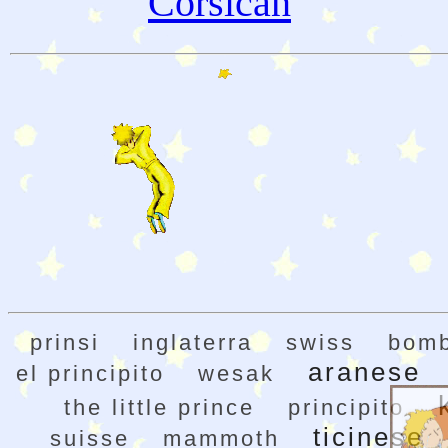
Corsican
prinsi
inglaterra
swiss
bomb
aranese
el principito
wesak
the little prince
principito
ticinese
suisse
mammoth