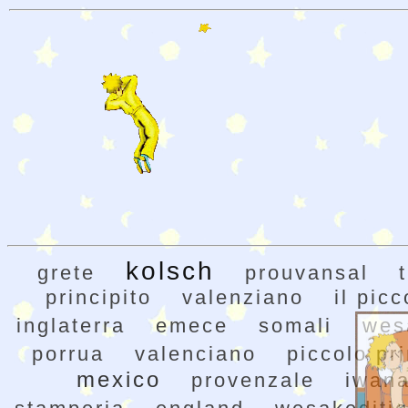
kolsch
grete
prouvansal
principito
valenziano
il pic
inglaterra
emece
somali
wes
porrua
valenciano
piccolo pr
mexico
provenzale
iwan