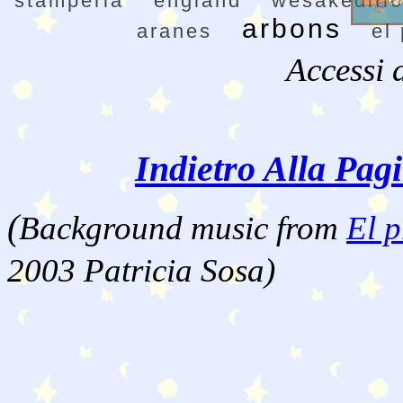
stamperia
england
wesakediti
arbons
aranes
el 
Accessi 
Indietro Alla Pag
(
Background music from
El p
2003 Patricia Sosa)