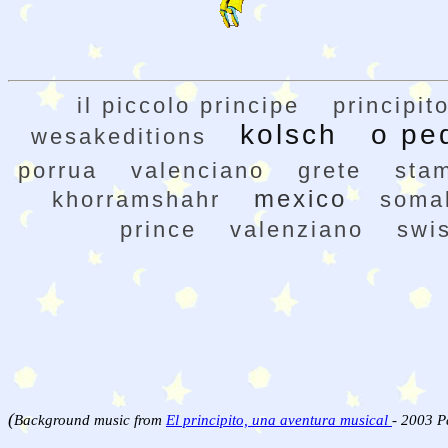
il piccolo principe
principit
kolsch
o pe
wesakeditions
porrua
valenciano
grete
sta
mexico
khorramshahr
somal
prince
valenziano
swi
(
Background music from
El principito, una aventura musical
- 2003 P