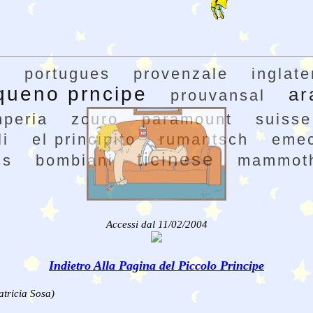
o
portugues
provenzale
inglate
queno prncipe
ar
prouvansal
mperia
zcuro
paramount
suisse
i
el principito
rumantsch
eme
ticinese
ss
bombiani
mammot
Accessi dal 11/02/2004
Indietro Alla Pagina del Piccolo Principe
atricia Sosa)