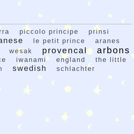
rra
piccolo principe
prinsi
anese
le petit prince
aranes
arbons
provencal
wesak
ce
iwanami
england
the little
swedish
h
schlachter