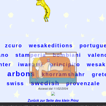
zcuro
wesakeditions
portugu
ano
stamperia
bombiani
valen
hter
iwanami
principito
wesak
arbons
h
khorramshahr
gret
swedish
swiss
provenzale
Accessi dal 11/02/2004
Zurück zur Seite des klein Prinz
)