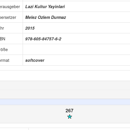
erausgeber
Lazi Kultur Yayinlari
ersetzer
Melez Ozlem Durmaz
hr
2015
SBN
978-605-84757-6-2
röße
ormat
softcover
267