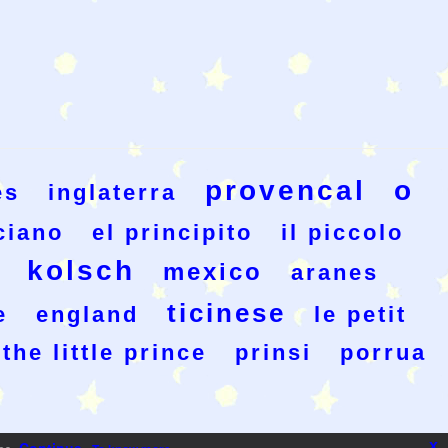
provencal
o
es
inglaterra
ciano
el principito
il piccolo
kolsch
mexico
aranes
ticinese
e
england
le petit
the little prince
prinsi
porrua
x