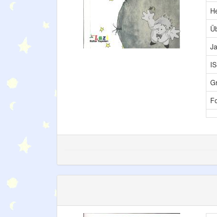
H
Üb
Ja
I
G
F