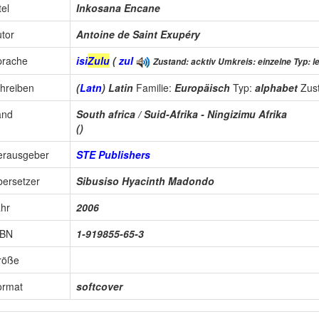
tel
Inkosana Encane
tor
Antoine de Saint Exupéry
prache
isi
Zulu
(
zul
Zustand: acktiv Umkreis: einzelne Typ: l
hreiben
(
Latn
) Latin
Familie:
Europäisch
Typ:
alphabet
Zus
and
South africa / Suid-Afrika - Ningizimu Afrika
()
erausgeber
STE Publishers
ersetzer
Sibusiso Hyacinth Madondo
hr
2006
SBN
1-919855-65-3
röße
ormat
softcover