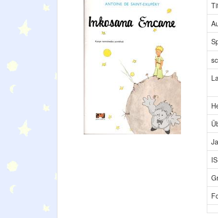
Ti
Au
S
sc
L
H
Üb
Ja
I
G
F