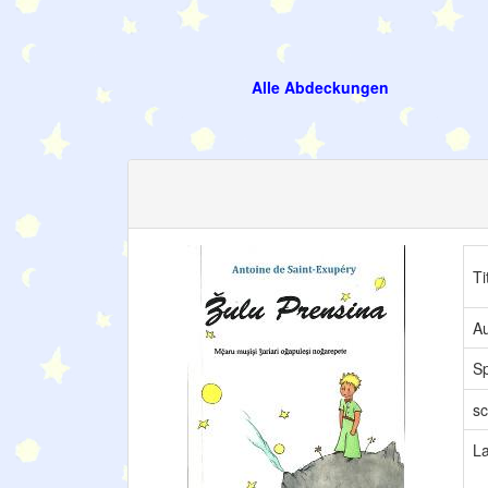
Alle Abdeckungen
Ti
Au
S
sc
L