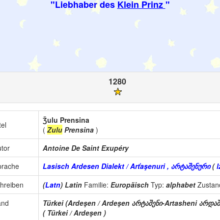
"Liebhaber des
Klein Prinz
"
1280
Ǯulu Prensina
tel
(
Zulu
Prensina
)
tor
Antoine De Saint Exupéry
prache
Lasisch Ardesen Dialekt / Arťaşenuri , არტაშენური
(
l
hreiben
(
Latn
) Latin
Familie:
Europäisch
Typ:
alphabet
Zustan
and
Türkei (Ardeşen / Ardeşen არტაშენი-Artasheni არდაშ
( Türkei / Ardeşen )