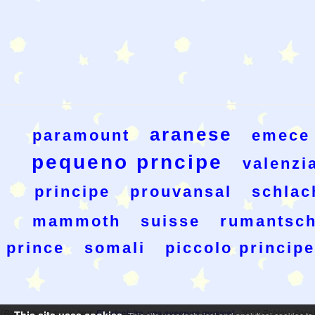
aranese
paramount
emece
pequeno prncipe
valenzi
principe
prouvansal
schlac
mammoth
suisse
rumantsc
prince
somali
piccolo principe
(
Background music from
El principito, una aventura musical
- 2003 Patricia Sosa