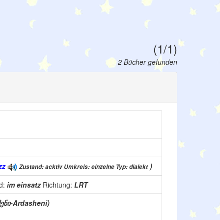
(1/1)
2 Bücher gefunden
zz
)
Zustand: acktiv Umkreis: einzelne Typ: dialekt
d:
im einsatz
Richtung:
LRT
ენი-Ardasheni)