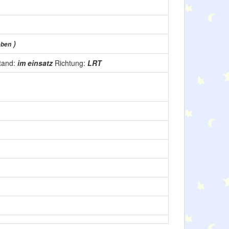
)
eben
tand:
im einsatz
Richtung:
LRT