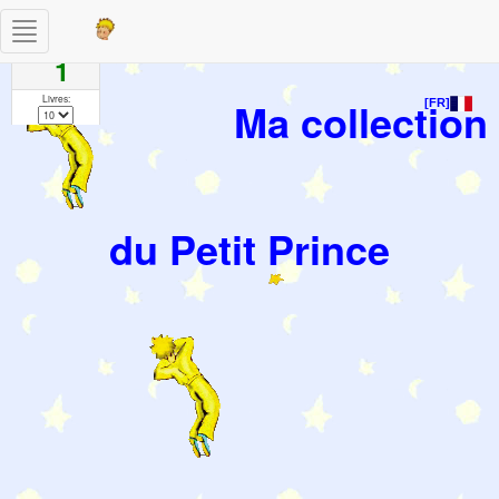
Toggle
Pages
navigation
1
Livres:
Ma collection
[FR]
du Petit Prince