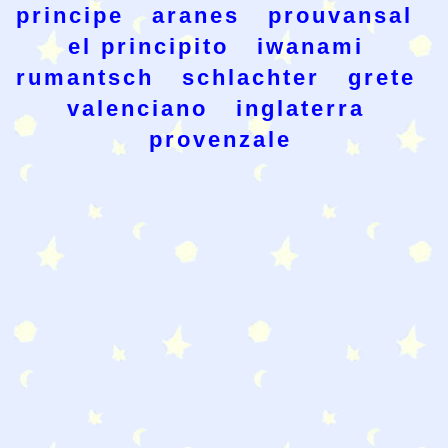
principe
aranes
prouvansal
el principito
iwanami
rumantsch
schlachter
grete
valenciano
inglaterra
provenzale