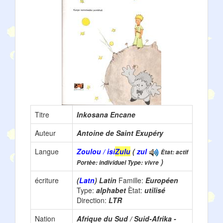
Titre
Inkosana Encane
Auteur
Antoine de Saint Exupéry
Langue
Zoulou / isi
Zulu
(
zul
Ètat: actif
)
Portèe: individuel Type: vivre
écriture
(
Latn
) Latin
Famille:
Européen
Type:
alphabet
Ètat:
utilisé
Direction:
LTR
Nation
Afrique du Sud / Suid-Afrika -