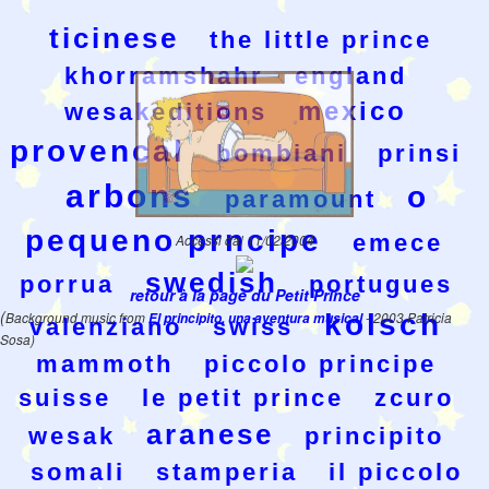
ticinese
the little prince
khorramshahr
england
mexico
wesakeditions
provencal
bombiani
prinsi
arbons
o
paramount
pequeno prncipe
emece
Accessi dal 11/02/2004
swedish
porrua
portugues
retour à la page du Petit Prince
(
kolsch
Background music from
El principito, una aventura musical
- 2003 Patricia
valenziano
swiss
Sosa)
mammoth
piccolo principe
suisse
le petit prince
zcuro
aranese
wesak
principito
somali
stamperia
il piccolo