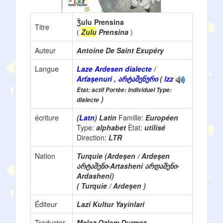
Ǯulu Prensina
Titre
(
Zulu
Prensina
)
Auteur
Antoine De Saint Exupéry
Langue
Laze Ardesen dialecte /
Arťaşenuri , არტაშენური
(
lzz
Ètat: actif Portèe: individuel Type:
)
dialecte
écriture
(
Latn
) Latin
Famille:
Européen
Type:
alphabet
Ètat:
utilisé
Direction:
LTR
Nation
Turquie (Ardeşen / Ardeşen
არტაშენი-Artasheni არდაშენი-
Ardasheni)
( Turquie / Ardeşen )
Éditeur
Lazi Kultur Yayinlari
Traductor
Melez Ozlem Durmaz