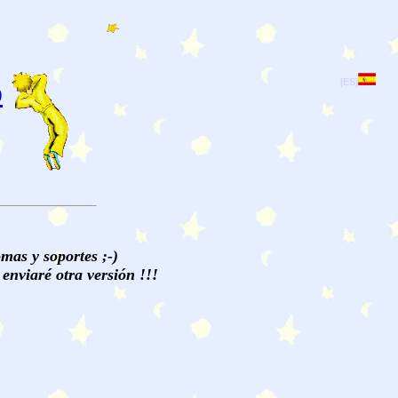
o
[ES]
mas y soportes ;-)
enviaré otra versión !!!